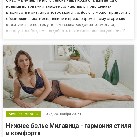
С наступлением теплого сезона наша кожа сталкивается с
новыми вызовами: палящее солнце, пыль, повышенная
влажность и активное потоотделение. Всё это может привести к
обезвоживанию, воспалениям и преждевременному старению
кожи. Именно поэтому летом важна уходовая косметика,
которую необходимо подобрать под изменившиеся условия. В
этой статье можно разобраться, как выбрать средства для лица
в летний период и какие средства действительно работают.
Почему летн...
Бизнес новости
10:06,
28 ноября 2023 г.
Нижнее белье Милавица - гармония стиля
и комфорта