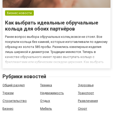
Бизнес новости
Как выбрать идеальные обручальные
кольца для обоих партнёров
Ранее вопрос выбора обручальных колец вовсе не стоял. Все
покупали кольца без камней, которые изготавливали по единому
образцу из золота 585 пробы. Разнились ювелирные изделия
лишь шириной и диаметром. Традиции меняются. Теперь в
качестве обручального имеет право выступать кольцо с
бриллиантами или кубическим оксидом циркония. Как выбрать
идеальное обручальное кольцо Поход в магазин или визит к
ювелиру стоит запланировать заранее. На первом месте при
Рубрики новостей
выбор...
Общий раздел
Техника
Здоровье
Туризм
Недвижимость
Транспорт
Строительство
Отдых
Развлечения
Бизнес
Мебель
Спорт