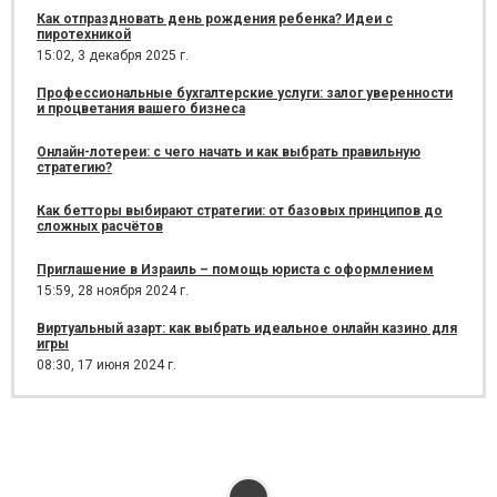
Как отпраздновать день рождения ребенка? Идеи с
пиротехникой
15:02,
3 декабря 2025 г.
Профессиональные бухгалтерские услуги: залог уверенности
и процветания вашего бизнеса
Онлайн-лотереи: с чего начать и как выбрать правильную
стратегию?
Как бетторы выбирают стратегии: от базовых принципов до
сложных расчётов
Приглашение в Израиль – помощь юриста с оформлением
15:59,
28 ноября 2024 г.
Виртуальный азарт: как выбрать идеальное онлайн казино для
игры
08:30,
17 июня 2024 г.