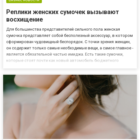
Реплики женских сумочек вызывают
восхищение
Для большинства представителей сильного пола женская
сумочка представляет собой бесполезный аксессуар, в котором
сформирован чудовищный беспорядок. С точки зрения женщин,
он содержит только самые необходимые вещи, а самое главное -
является обязательной частью имиджа. Есть такие сумочки,
которые стоят почти как новый автомобиль бюджетного
сегмента и мечта каждой дамы иметь хотя бы один экземпляр.
Не все могут позволить такие вещи, но заглянув в магазин B1M...