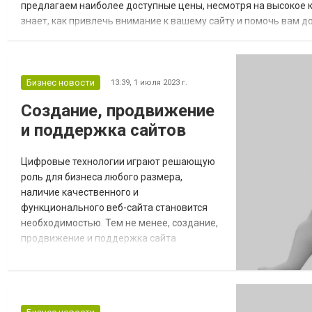
предлагаем наиболее доступные цены, несмотря на высокое к
знает, как привлечь внимание к вашему сайту и помочь вам д
наиболее доступные цены для достижения трех целей через пр
Бизнес новости
13:39,
1 июля 2023 г.
Создание, продвижение
и поддержка сайтов
Цифровые технологии играют решающую
роль для бизнеса любого размера,
наличие качественного и
функционального веб-сайта становится
необходимостью. Тем не менее, создание,
продвижение и поддержка сайта
считаются сложными задачами, особенно
для тех, кто не обладает техническими
навыками. В таких случаях на помощь
приходят профессиональные услуги