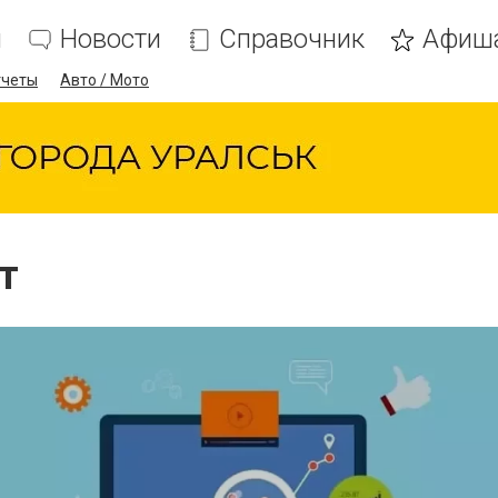
я
Новости
Справочник
Афиш
тчеты
Авто / Мото
т