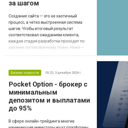
за шагом
Создание сайта — это не хаотичный
процесс, а чётко выстроенная система
шагов. Чтобы итоговый результат
соответствовал ожиданиям клиента,
каждая стадия разработки проходит по
заранее согласованному плану. Ниже —
подробный разбор этапов работы над
сайтом от первого обращения до
финального запуска. 1. Первичный контакт
и сбор информации Разработка сайта
Бизнес новости
05:23,
3 декабря 2024 г.
начинается с первичного общения. На этом
Pocket Option - брокер с
этапе специалист уточняет цели проекта,
минимальным
основные задачи, целевую а...
депозитом и выплатами
до 95%
В сфере онлайн-трейдинга многие
начинающие инвесторы ищут платформы,