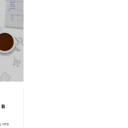
 в
, что