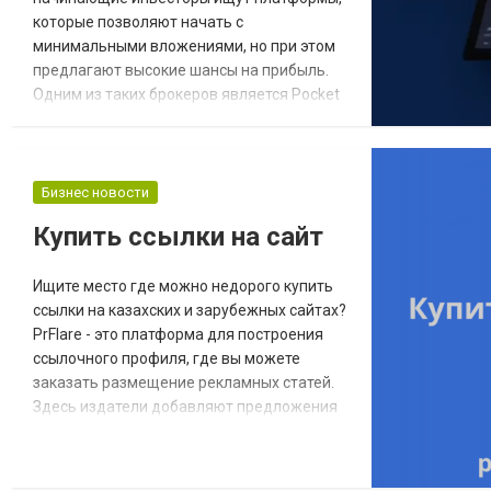
которые позволяют начать с
минимальными вложениями, но при этом
предлагают высокие шансы на прибыль.
Одним из таких брокеров является Pocket
Option. Он предоставляет трейдерам
доступ к бинарным опционам с депозитом
от $50 и возможностью получения выплат
до 95%, что делает его привлекательным
Бизнес новости
вариантом для новичков и опытных
Купить ссылки на сайт
трейдеров. В этой статье мы рассмотрим
ключевые особенности и пре...
Ищите место где можно недорого купить
ссылки на казахских и зарубежных сайтах?
PrFlare - это платформа для построения
ссылочного профиля, где вы можете
заказать размещение рекламных статей.
Здесь издатели добавляют предложения
публикации на своих сайтах, а
рекламодатели могут просматривать их и
покупать те места, которые соответствуют