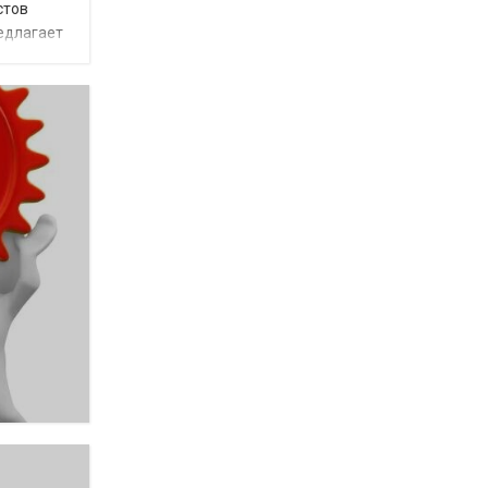
стов
редлагает