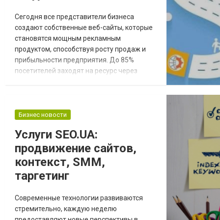
Сегодня все представители бизнеса
создают собственные веб-сайты, которые
становятся мощным рекламным
продуктом, способствуя росту продаж и
прибыльности предприятия. До 85%
посетителей заходят на ресурс через
системы поиска. И если интернет-ресурс не
входит в ТОП выдачи, он не будет
источником привлечения потенциальных
покупателей. Исправить ситуацию можно
Бизнес новости
используя вечные ссылки для сайта.
Услуги SEO.UA:
Ссылочное продвижение интернет-
продвижение сайтов,
ресурса Размещение вечных ссылок на...
контекст, SMM,
таргетинг
Современные технологии развиваются
стремительно, каждую неделю
предоставляют новые перспективы в