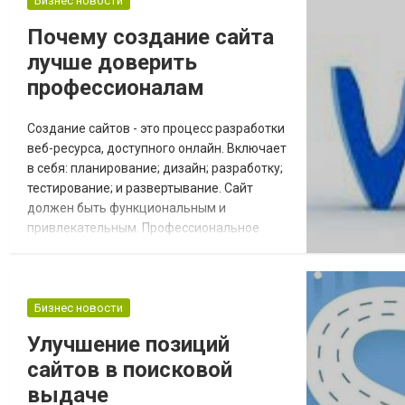
Бизнес новости
https://freshcode.kz/ по созданию и
поддержке веб-сайтов.
Почему создание сайта
Профессиональная веб-разработка услуги
лучше доверить
предлагают компле...
профессионалам
Создание сайтов - это процесс разработки
веб-ресурса, доступного онлайн. Включает
в себя: планирование; дизайн; разработку;
тестирование; и развертывание. Сайт
должен быть функциональным и
привлекательным. Профессиональное
создание сайтов выглядит следующим
образом: Сперва определяют цель,
целевую аудиторию, изучают конкурентов
Затем проектируют внешний вид,
Бизнес новости
выбирают цветовую схему, компоновку,
Улучшение позиций
шрифты и интерфейс Разработчики
сайтов в поисковой
создают код для клиентской и...
выдаче