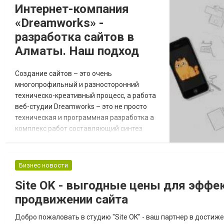
Интернет-компания
используйте систему автоматизации Billz.
«Dreamworks» -
Она поможет вести учет т...
разработка сайтов в
Алматы. Наш подход
Создание сайтов – это очень
многопрофильный и разносторонний
техническо-креативный процесс, а работа
веб-студии Dreamworks – это не просто
техническая и программная разработка а
комплекс работ составляющий синтез
программных, дизайнерских, креативных и
маркетинговых разработок. Наш подход к
разработке любого сайта, строится на
Бизнес новости
следующих составляющих: Креативность
Site OK - выгодные цены для эффе
разработки. В условиях огромного рынка,
покупатель любых товаров или услуг в
продвижении сайта
интернете, часто...
Добро пожаловать в студию "Site OK" - ваш партнер в достиж