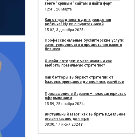
тенге "кривым" сайтам и найти фарт
12:41,
26 марта
Как отпраздновать день рождения
ребенка? Идеи с пиротехникой
15:02,
3 декабря 2025 г.
Профессиональные бухгалтерские услуги:
залог уверенности и процветания вашего
бизнеса
Онлайн-лотереи: с чего начать и как
выбрать правильную стратегию?
Как бетторы выбирают стратегии: от
базовых принципов до сложных расчётов
Приглашение в Израиль – помощь юриста с
оформлением
15:59,
28 ноября 2024 г.
Виртуальный азарт: как выбрать идеальное
онлайн казино для игры
08:30,
17 июня 2024 г.