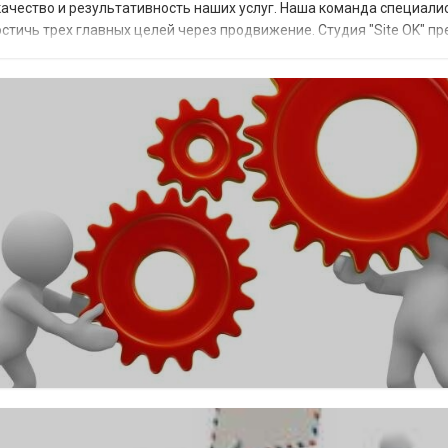
ачество и результативность наших услуг. Наша команда специали
остичь трех главных целей через продвижение. Студия "Site OK" п
одвижение сайта. Во-п...