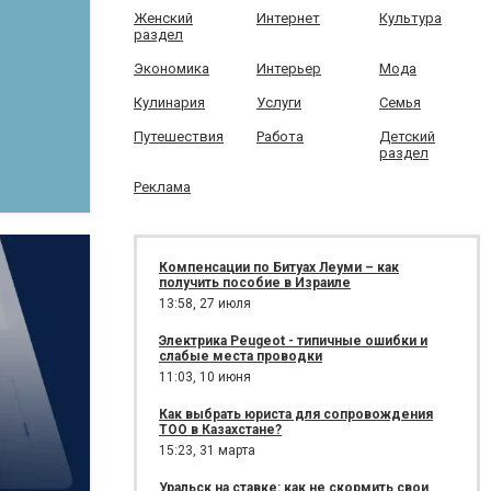
Женский
Интернет
Культура
раздел
Экономика
Интерьер
Мода
Кулинария
Услуги
Семья
Путешествия
Работа
Детский
раздел
Реклама
Компенсации по Битуах Леуми – как
получить пособие в Израиле
13:58,
27 июля
Электрика Peugeot - типичные ошибки и
слабые места проводки
11:03,
10 июня
Как выбрать юриста для сопровождения
ТОО в Казахстане?
15:23,
31 марта
Уральск на ставке: как не скормить свои