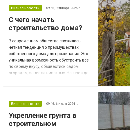
Бизнес новости
09:36,
9 января 2025 г.
С чего начать
строительство дома?
В современном обществе сложилась
четкая тенденция о преимуществах
собственного дома для проживания. Это
уникальная возможность обустроить все
по своему вкусу, обзавестись садом,
огородом, завести животных. Но, прежде
чем приступить к строительству
загородного жилья, необходимо учесть
много важных факторов, которые будут
влиять на скорость и качество процесса.
Бизнес новости
09:46,
6 июля 2024 г.
Составление сметы и расходов Главным
пунктом постройки дома станет
Укрепление грунта в
составление подробной сметы и р...
строительном