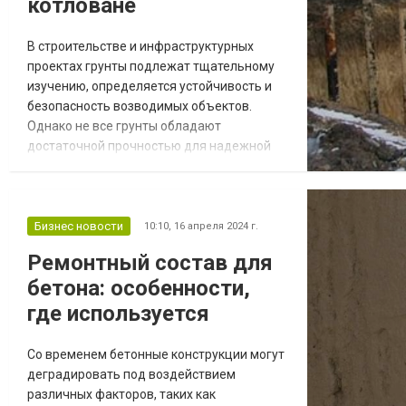
котловане
В строительстве и инфраструктурных
проектах грунты подлежат тщательному
изучению, определяется устойчивость и
безопасность возводимых объектов.
Однако не все грунты обладают
достаточной прочностью для надежной
опоры. В таких случаях на помощь
приходит специализированный вид работ -
закрепление грунтов. Обратившись к
специалистам https://stroyservis.kz/,
Бизнес новости
10:10,
16 апреля 2024 г.
заказчики смогут переложить работу по
Ремонтный состав для
укреплению строительного котлована на
бетона: особенности,
мастеров ТОО «STROY SERVIS...
где используется
Со временем бетонные конструкции могут
деградировать под воздействием
различных факторов, таких как