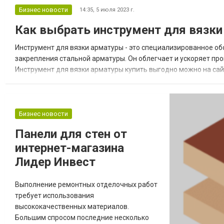
металлочерепицы как основного
Бизнес новости
14:35,
5 июля 2023 г.
материала для покрытия крыш жилых
Как выбрать инструмент для вязк
домов, подчеркнув ее эстетическую
привлекательность, продолжительность
Инструмент для вязки арматуры - это специализированное об
эксплуатации и энергоэффективность.
закрепления стальной арматуры. Он облегчает и ускоряет п
Эстети...
Инструмент для вязки арматуры купить выгодно можно на сай
включают: - Вязальный аппарат. Это основное устройство, кот
Бизнес новости
Панели для стен от
интернет-магазина
Лидер Инвест
Выполнение ремонтных отделочных работ
требует использования
высококачественных материалов.
Большим спросом последние несколько