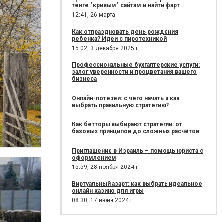
тенге "кривым" сайтам и найти фарт
12:41,
26 марта
Как отпраздновать день рождения
ребенка? Идеи с пиротехникой
15:02,
3 декабря 2025 г.
Профессиональные бухгалтерские услуги:
залог уверенности и процветания вашего
бизнеса
Онлайн-лотереи: с чего начать и как
выбрать правильную стратегию?
Как бетторы выбирают стратегии: от
базовых принципов до сложных расчётов
Приглашение в Израиль – помощь юриста с
оформлением
15:59,
28 ноября 2024 г.
Виртуальный азарт: как выбрать идеальное
онлайн казино для игры
08:30,
17 июня 2024 г.