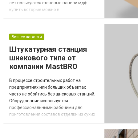
лет пользуются стеновые панели мдф
купить которые можно в
специализированных строительных
магазинах. Они сделаны из качественного
материала, который позволяет сделать
изделие любой формы и размера. Также
Бизнес новости
сырье отличается безопасностью (не
Штукатурная станция
содержит формальдегида), потому
шнекового типа от
подойдет для использования внутри
помещения, где находятся алл...
компании MastBRO
В процессе строительных работ на
предприятиях или больших объектах
часто не обойтись без шнековых станций.
Оборудование используется
профессиональными рабочими для
приготовления составов отделки из сухих
смесей и дальнейшего нанесения на
поверхность. В интернет-магазине
МастБРО – www.mastbro.kz удастся