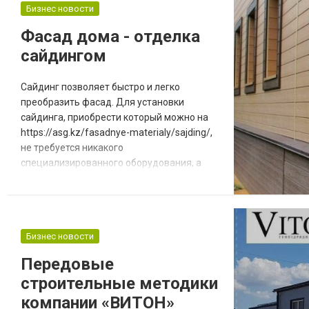
приобрести такое оборудование по
Бизнес новости
сравнительно низким ценам. Аппарат
Фасад дома - отделка
поможет ускорить работу и сделать ее
сайдингом
более качественно. Как работает
штукатурная станци...
Сайдинг позволяет быстро и легко
преобразить фасад. Для установки
сайдинга, приобрести который можно на
https://asg.kz/fasadnye-materialy/sajding/,
не требуется никакого
специализированного оборудования, а
отделка квадратного метра пространства
занимает не более 30 минут. Наверное,
каждый домовладелец знает, сколько
труда и знаний требуется, чтобы
Бизнес новости
поддерживать дом в хорошем состоянии.
Это замечание относится, в частности, к
Передовые
фасаду здания, который подвергае...
строительные методики
компании «ВИТОН»