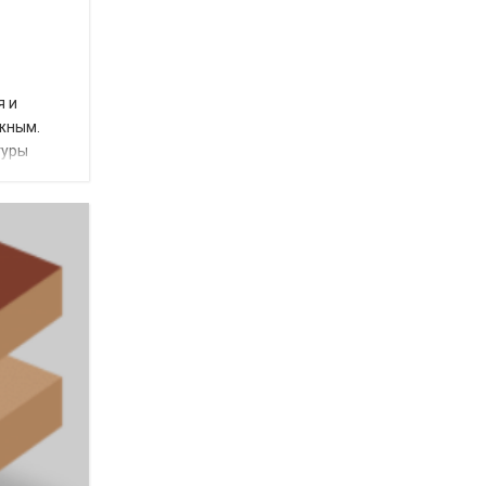
я и
ежным.
туры