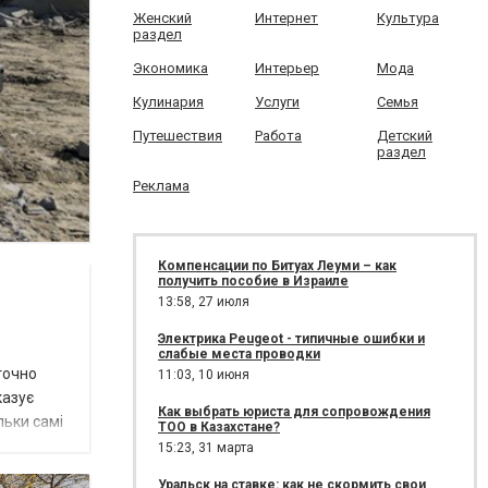
Женский
Интернет
Культура
раздел
Экономика
Интерьер
Мода
Кулинария
Услуги
Семья
Путешествия
Работа
Детский
раздел
Реклама
Компенсации по Битуах Леуми – как
получить пособие в Израиле
13:58,
27 июля
Электрика Peugeot - типичные ошибки и
слабые места проводки
точно
11:03,
10 июня
казує
Как выбрать юриста для сопровождения
льки самі
ТОО в Казахстане?
15:23,
31 марта
Уральск на ставке: как не скормить свои