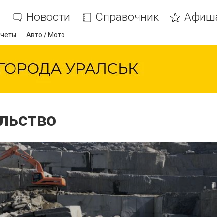
я
Новости
Справочник
Афиш
тчеты
Авто / Мото
ельство