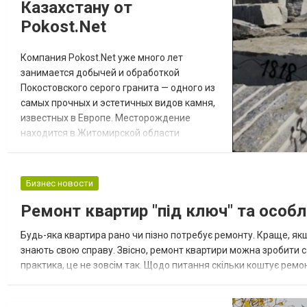
Казахстану от
Pokost.Net
Компания Pokost.Net уже много лет
занимается добычей и обработкой
Покостовского серого гранита — одного из
самых прочных и эстетичных видов камня,
известных в Европе. Месторождение
находится в Житомирской области
(Украина), где гранит добывается в
массивных блоках с характерным светло-
серым рисунком, равномерной структурой
Бизнес новости
и высокой плотностью. Благодаря
Ремонт квартир "під ключ" та особл
собственному производству Pokost.Net
контролирует весь цикл — от добычи и
Будь-яка квартира рано чи пізно потребує ремонту. Краще, як
распила блоков до шлифовки, п...
знають свою справу. Звісно, ремонт квартири можна зробити с
практика, це не зовсім так. Щодо питання скільки коштує ремон
роботи, але і витратні матеріали. На сайті «Добрий Ґазда» пред