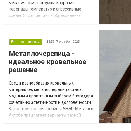
механические нагрузки, коррозия,
перепады температур и агрессивные
среды. Это приводит к образованию
трещин, сколов, пор и других дефектов,
которые снижают прочность и
долговечность конструкции. Для
восстановления поврежденных бетонных
Бизнес новости
15:39,
7 октября 2023 г.
поверхностей используется специальная
Металлочерепица -
ремонтная смесь, и по ссылке
идеальное кровельное
https://mpkm.org/remontnyy-sostav/ вы
легко сможете ее за...
решение
Среди разнообразия кровельных
материалов, металлочерепица стала
модным и практичным выбором благодаря
сочетанию эстетичности и долговечности.
Каталог металлочерепицы АНЭП-Металл в
Актобе предлагает варианты разной
толщины, цвета, основой покрытия.
Рассмотрим уникальные преимущества