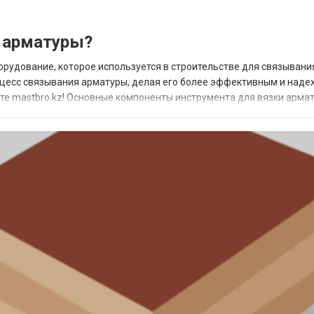
и арматуры?
орудование, которое используется в строительстве для связывани
роцесс связывания арматуры, делая его более эффективным и над
те mastbro.kz! Основные компоненты инструмента для вязки арма
орое осуществляет связывание ар...