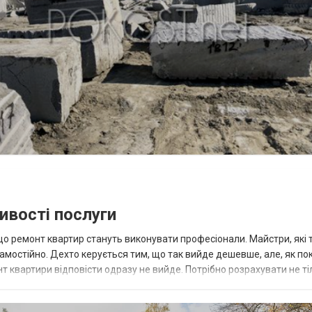
ивості послуги
що ремонт квартир стануть виконувати професіонали. Майстри, які 
амостійно. Дехто керується тим, що так вийде дешевше, але, як по
т квартири відповісти одразу не вийде. Потрібно розрахувати не ті
став...