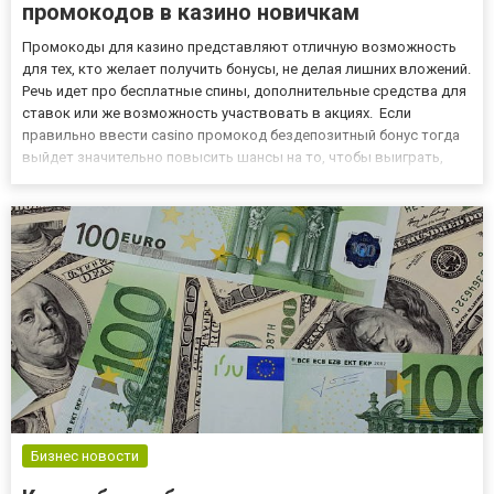
промокодов в казино новичкам
Промокоды для казино представляют отличную возможность
для тех, кто желает получить бонусы, не делая лишних вложений.
Речь идет про бесплатные спины, дополнительные средства для
ставок или же возможность участвовать в акциях. Если
правильно ввести casino промокод бездепозитный бонус тогда
выйдет значительно повысить шансы на то, чтобы выиграть,
продлить игру в целом. Но также можно не просто обычно
использовать промокод, его можно применить с умом. Таким...
Бизнес новости