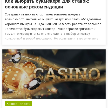
Как выбрать букмекера для ставок:
основные рекомендации
Совершая ставки на спорт, пользователь получает
возможность не только ощутить азарт, но и стать обладателем
хорошего выигрыша. С данной целью в сети работают большое
количество букмекерских контор. Разнообразие приводит к
тому, что игроку иногда сложно сделать выбор в пользу
конкретной игровой площадки. Но если принять во внимание
некоторые правила о том, как выбрать букмекера, то все станет
проще. Поможет в этом Bukmeker-Expert где представлены
самые лу...
Бизнес новости