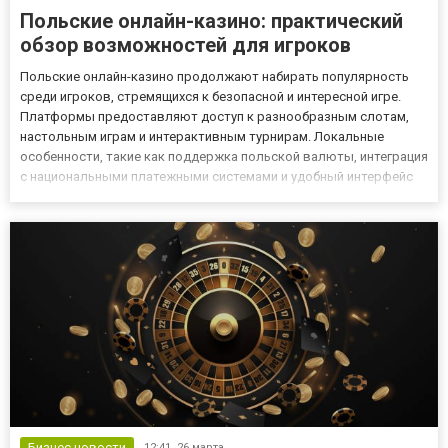
Польские онлайн-казино: практический
обзор возможностей для игроков
Польские онлайн-казино продолжают набирать популярность
среди игроков, стремящихся к безопасной и интересной игре.
Платформы предоставляют доступ к разнообразным слотам,
настольным играм и интерактивным турнирам. Локальные
особенности, такие как поддержка польской валюты, интеграция
с национальными платежными системами и удобный интерфейс
на родном языке, делают игровой процесс комфортным и
предсказуемым. Игроки могут сразу ориентироваться в меню,
правила...
Бизнес новости
12:41,
26 марта