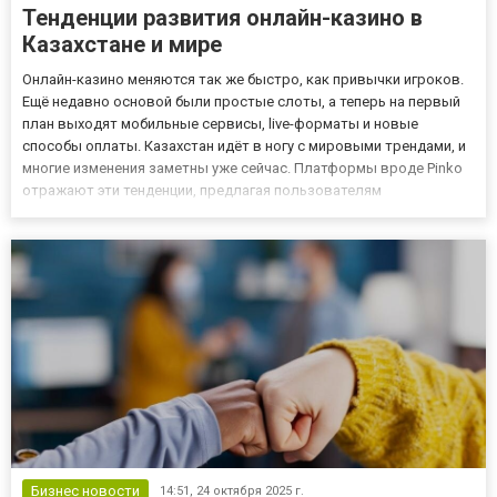
Тенденции развития онлайн-казино в
Казахстане и мире
Онлайн-казино меняются так же быстро, как привычки игроков.
Ещё недавно основой были простые слоты, а теперь на первый
план выходят мобильные сервисы, live-форматы и новые
способы оплаты. Казахстан идёт в ногу с мировыми трендами, и
многие изменения заметны уже сейчас. Платформы вроде Pinko
отражают эти тенденции, предлагая пользователям
современные решения и удобные форматы игры. Но какие
тенденции действительно определяют будущее индустрии и как
они отра...
Бизнес новости
14:51,
24 октября 2025 г.