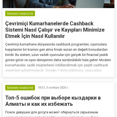
Бизнес новости
Çevrimiçi Kumarhanelerde Cashback
Sistemi Nasıl Çalışır ve Kayıpları Minimize
Etmek İçin Nasıl Kullanılır
Çevrimiçi kumarhane dünyasında cashback programları, oyunculara
kayıplarının bir kısmını geri alma fırsatı sunan en değerli bonuslardan
biridir. Bu sistem, uzun vadeli oyuncular için gerçek bir finansal yastık
görevi görür ve oyun deneyimini daha sürdürülebilir hale getirir. Modern
kumarhaneler, sadık müşterilerini ödüllendirmek için çeşitli cashback
sistemleri geliştirmişlerdir. Örneğin 7 slots platformu, oyunculara
cömert cashback teklifleri sunarak kayı...
Бизнес новости
18:57,
5 ноября 2025 г.
Топ-5 ошибок при выборе кыздарки в
Алматы и как их избежать
Поиск девушки для досуга может обернуться серьезным