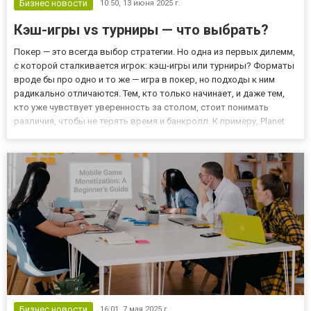
Бизнес новости
10:50,
13 июня 2025 г.
Кэш-игры vs турниры — что выбрать?
Покер — это всегда выбор стратегии. Но одна из первых дилемм,
с которой сталкивается игрок: кэш-игры или турниры? Форматы
вроде бы про одно и то же — игра в покер, но подходы к ним
радикально отличаются. Тем, кто только начинает, и даже тем,
кто уже чувствует уверенность за столом, стоит понимать
различия, чтобы не терять время и банкролл. К примеру, Planet
Poker покер рум предлагает оба формата: здесь можно
включиться в турнир с глубокими стеками или сест...
Бизнес новости
16:01,
7 мая 2025 г.