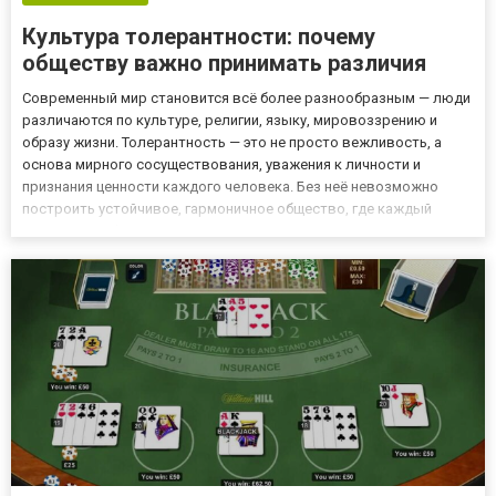
Культура толерантности: почему
обществу важно принимать различия
Современный мир становится всё более разнообразным — люди
различаются по культуре, религии, языку, мировоззрению и
образу жизни. Толерантность — это не просто вежливость, а
основа мирного сосуществования, уважения к личности и
признания ценности каждого человека. Без неё невозможно
построить устойчивое, гармоничное общество, где каждый
чувствует себя принятым и защищённым. Толерантность как
основа современного общества Толерантность — это не
равнодушие к ч...