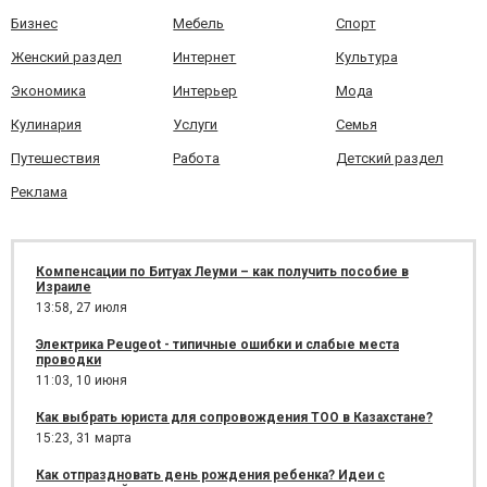
Бизнес
Мебель
Спорт
Женский раздел
Интернет
Культура
Экономика
Интерьер
Мода
Кулинария
Услуги
Семья
Путешествия
Работа
Детский раздел
Реклама
Компенсации по Битуах Леуми – как получить пособие в
Израиле
13:58,
27 июля
Электрика Peugeot - типичные ошибки и слабые места
проводки
11:03,
10 июня
Как выбрать юриста для сопровождения ТОО в Казахстане?
15:23,
31 марта
Как отпраздновать день рождения ребенка? Идеи с