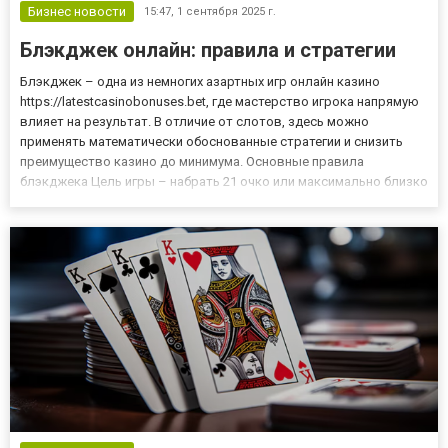
Бизнес новости
15:47,
1 сентября 2025 г.
Блэкджек онлайн: правила и стратегии
Блэкджек – одна из немногих азартных игр онлайн казино
https://latestcasinobonuses.bet, где мастерство игрока напрямую
влияет на результат. В отличие от слотов, здесь можно
применять математически обоснованные стратегии и снизить
преимущество казино до минимума. Основные правила
блэкджека Цель игры – набрать 21 очко или максимально близко
к этому числу, не превысив его. Карты от 2 до 10 имеют
номинальную стоимость, валет, дама и король – по 10 очков, туз
м...