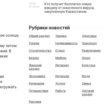
19:55,
Кто получит бесплатно новую
31 июля
вакцину от онкогенного вируса,
закупленную Казахстаном
Рубрики новостей
ее солнце,
Общий раздел
Техника
Здоровье
Туризм
Недвижимость
Транспорт
му летом
вия. В
Строительство
Отдых
Развлечения
какие
Бизнес
Мебель
Спорт
Женский
Интернет
Культура
раздел
ия
Экономика
Интерьер
Мода
уя
Кулинария
Услуги
Семья
регружать
Путешествия
Работа
Детский
раздел
Реклама