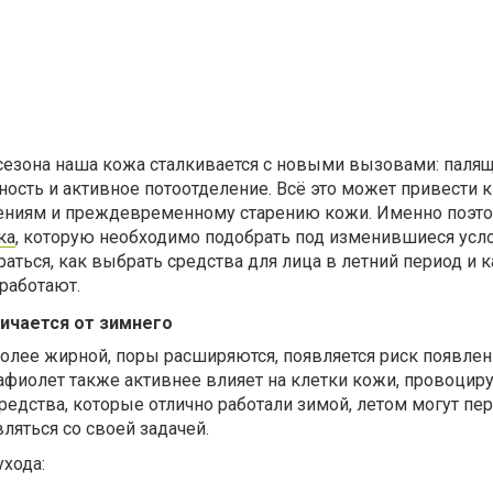
сезона наша кожа сталкивается с новыми вызовами: палящ
сть и активное потоотделение. Всё это может привести к
ениям и преждевременному старению кожи. Именно поэто
ка
, которую необходимо подобрать под изменившиеся усло
раться, как выбрать средства для лица в летний период и 
работают.
личается от зимнего
олее жирной, поры расширяются, появляется риск появлен
афиолет также активнее влияет на клетки кожи, провоцир
редства, которые отлично работали зимой, летом могут пе
ляться со своей задачей.
ухода: