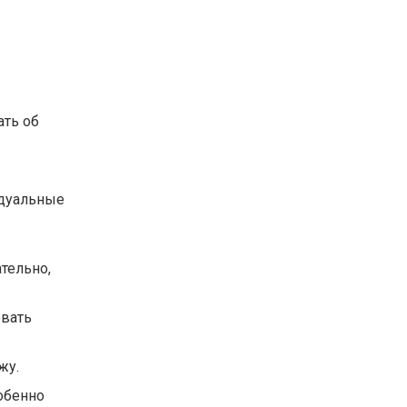
ать об
идуальные
тельно,
овать
жу.
обенно