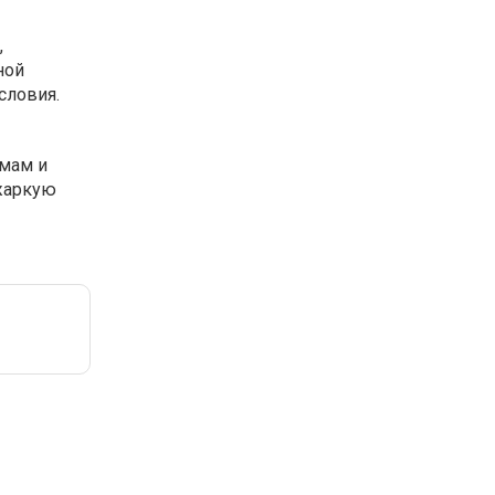
,
ной
словия.
емам и
 жаркую