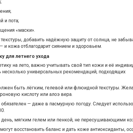
;
ения;
й и пота;
ущения «маски».
 текстуры, добавить надёжную защиту от солнца, не забыв
— и кожа отблагодарит сиянием и здоровьем.
ку для летнего ухода
тику на лето, важно учитывать свой тип кожи и её индив
ть несколько универсальных рекомендаций, подходящих
жен быть лёгким, гелевой или флюидной текстуры. Жела
роновую кислоту или алоэ вера.
обязателен — даже в пасмурную погоду. Следует использ
30.
день, мягким гелем или пенкой, не пересушивающими ко
могут восстановить баланс и дать коже антиоксиданты, ос