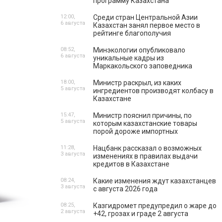
программу Казахстана
12:00,
Среди стран Центральной Азии
6 августа
Казахстан занял первое место в
рейтинге благополучия
08:52,
Минэкологии опубликовало
6 августа
уникальные кадры из
Маркакольского заповедника
18:00,
Министр раскрыл, из каких
5 августа
ингредиентов производят колбасу в
Казахстане
15:47,
Министр пояснил причины, по
5 августа
которым казахстанские товары
порой дороже импортных
11:28,
Нацбанк рассказал о возможных
3 августа
изменениях в правилах выдачи
кредитов в Казахстане
08:24,
Какие изменения ждут казахстанцев
3 августа
с августа 2026 года
08:25,
Казгидромет предупредил о жаре до
2 августа
+42, грозах и граде 2 августа