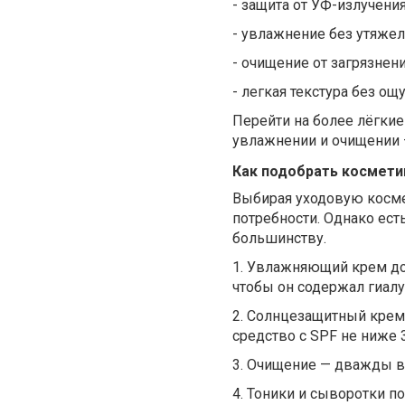
-
защита от УФ-излучения
-
увлажнение без утяжел
-
очищение от загрязнени
-
легкая текстура без ощ
Перейти на более лёгкие
увлажнении и очищении 
Как подобрать космети
Выбирая уходовую косме
потребности. Однако ес
большинству.
1.
Увлажняющий крем дол
чтобы он содержал гиалу
2.
Солнцезащитный крем 
средство с SPF не ниже 
3.
Очищение — дважды в 
4.
Тоники и сыворотки по