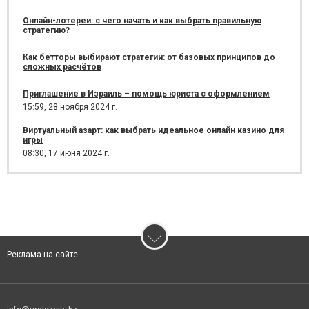
Онлайн-лотереи: с чего начать и как выбрать правильную
стратегию?
Как бетторы выбирают стратегии: от базовых принципов до
сложных расчётов
Приглашение в Израиль – помощь юриста с оформлением
15:59,
28 ноября 2024 г.
Виртуальный азарт: как выбрать идеальное онлайн казино для
игры
08:30,
17 июня 2024 г.
Реклама на сайте