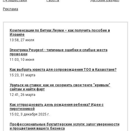
Реклама
Компенсации по Битуах Леуми – как получить пособие в
Израиле
13:58,
27 июля
Электрика Peugeot - типичные ошибки и слабые места
проводки
11:03,
10 июня
Как выбрать юриста для сопровождения ТОО в Казахстане?
15:23,
31 марта
Уральск на ставке: как не скормить свои тенге "кривым"
сайтам и найти фарт
12:41,
26 марта
Как отпраздновать день рождения ребенка? Идеи с
пиротехникой
15:02,
3 декабря 2025 г.
Профессиональные бухгалтерские услуги: залог уверенности
и процветания вашего бизнеса