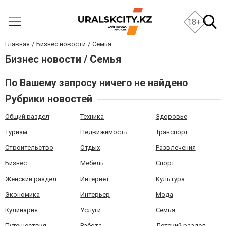
18+
Главная
Бизнес новости
Семья
Бизнес новости / Семья
По Вашему запросу ничего не найдено
Рубрики новостей
Общий раздел
Техника
Здоровье
Туризм
Недвижимость
Транспорт
Строительство
Отдых
Развлечения
Бизнес
Мебель
Спорт
Женский раздел
Интернет
Культура
Экономика
Интерьер
Мода
Кулинария
Услуги
Семья
Путешествия
Работа
Детский раздел