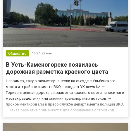
Общество
16:27,
22 мая
В Усть-Каменогорске появилась
дорожная разметка красного цвета
Например, такую разметку нанесли на съезде с Ульбинского
моста и в районе акимата ВКО, передает YK-news.kz. —
Горизонтальная дорожная разметка красного цвета наносится в
местах разделения или слияния транспортных потоков, —
прокомментировали в пресс-службе департамента полиции ВКО.
— Такая разметка применяется для обозначения островков,
разделяющих транспортные потоки одного или
противоположных направлений. По данным департамента
полиции, согласно национа...