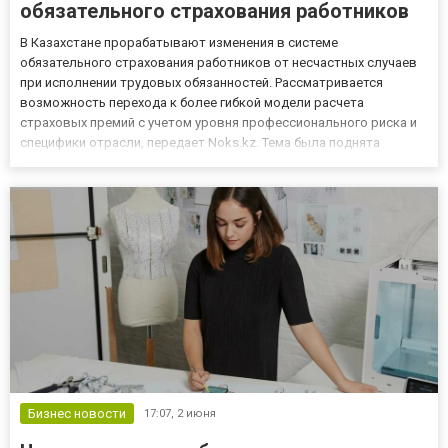
обязательного страхования работников
В Казахстане прорабатывают изменения в системе
обязательного страхования работников от несчастных случаев
при исполнении трудовых обязанностей. Рассматривается
возможность перехода к более гибкой модели расчета
страховых премий с учетом уровня профессионального риска и
специфики отрасли, передает Noks.kz. Тема была поднята
депутатом мажилиса Айдарбеком Ходжаназаровым, который
заявил о несоразмерной нагрузке на малый бизнес и компании с
низким уровнем произ...
Бизнес новости
17:07,
2 июня