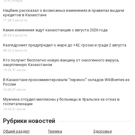
15:47,
Вчера
Нацбанк рассказал о возможных изменениях в правилах выдачи
кредитов в Казахстане
11:28,
3 августа
Какие изменения ждут казахстанцев с августа 2026 года
08:24,
3 августа
Казгидромет предупредил о жаре до +42, грозах и граде 2 августа
08:25,
2 августа
Кто получит бесплатно новую вакцину от онкогенного вируса,
закупленную Казахстаном
19:55,
31 июля
В Казахстане прокомментировали "перенос" складов Wildberries из
России
16:00,
31 июля
Мужчина отсудил миллионы у больницы в Уральске за отказ в
госпитализации
14:29,
31 июля
Рубрики новостей
Общий раздел
Техника
Здоровье