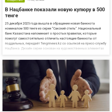
В Нацбанке показали новую купюру в 500
тенге
25 декабря 2025 года вышла в обращение новая банкнота
номиналом 500 тенге из серии "Сакский стиль". Национальный
банк Казахстана напоминает о простых правилах, которые
помогут самостоятельно отличить настоящие банкноты от
поддельных, передаёт Tengrinews.kz со ссылкой на пресс-службу
Нацбанка. Дизайн серии основан на художественных элементах
сакской культуры, которая считается прародителем
традиционного казахского орнамента и отражает наследие
страны – от у...