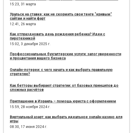
15:23,
31 марта
Уральск на ставке: как не скормить свои тенге "кривым"
сайтам и найти фарт
12:41,
26 марта
Как отпраздновать день рождения ребенка? Идеи с
пиротехникой
15:02,
3 декабря 2025 г.
Профессиональные бухгалтерские услуги: залог уверенности
и процветания вашего бизнеса
Онлайн-лотереи: с чего начать и как выбрать правильную
стратегию?
Как бетторы выбирают стратегии: от базовых принципов до
сложных расчётов
Приглашение в Израиль – помощь юриста с оформлением
15:59,
28 ноября 2024 г.
Виртуальный азарт: как выбрать идеальное онлайн казино для
игры
08:30,
17 июня 2024 г.