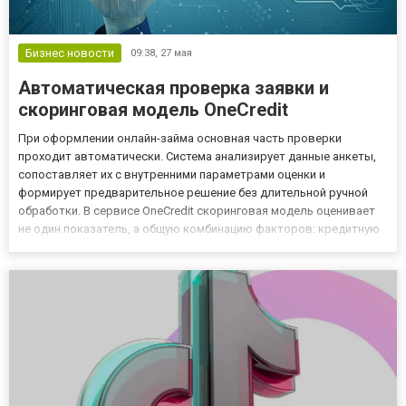
Бизнес новости
09:38,
27 мая
Автоматическая проверка заявки и
скоринговая модель OneCredit
При оформлении онлайн-займа основная часть проверки
проходит автоматически. Система анализирует данные анкеты,
сопоставляет их с внутренними параметрами оценки и
формирует предварительное решение без длительной ручной
обработки. В сервисе OneCredit скоринговая модель оценивает
не один показатель, а общую комбинацию факторов: кредитную
нагрузку, активность заявок, стабильность данных и историю
предыдущих обязательств. Какие данные участвуют в оценке Во
врем...