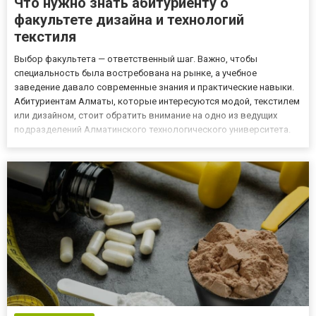
Что нужно знать абитуриенту о
факультете дизайна и технологий
текстиля
Выбор факультета — ответственный шаг. Важно, чтобы
специальность была востребована на рынке, а учебное
заведение давало современные знания и практические навыки.
Абитуриентам Алматы, которые интересуются модой, текстилем
или дизайном, стоит обратить внимание на одно из ведущих
подразделений Алматинского технологического университета.
Вся необходимая информация о поступлении, программах и
кафедрах собрана на странице atu.edu.kz/faculties/fdttc/. Здесь
готов...