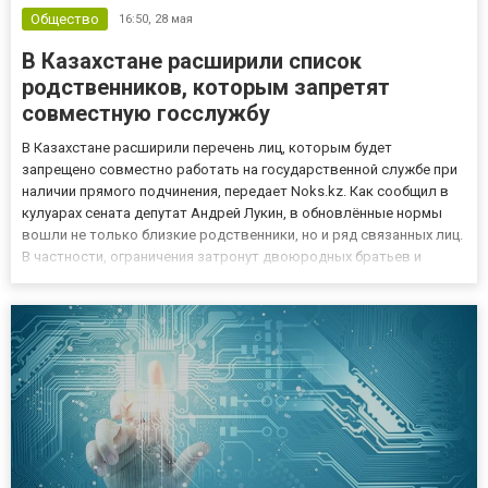
Общество
16:50,
28 мая
В Казахстане расширили список
родственников, которым запретят
совместную госслужбу
В Казахстане расширили перечень лиц, которым будет
запрещено совместно работать на государственной службе при
наличии прямого подчинения, передает Noks.kz. Как сообщил в
кулуарах сената депутат Андрей Лукин, в обновлённые нормы
вошли не только близкие родственники, но и ряд связанных лиц.
В частности, ограничения затронут двоюродных братьев и
сестёр, их супругов, а также людей, ведущих совместное
хозяйство и состоящих в гражданских отношениях. По словам
се...