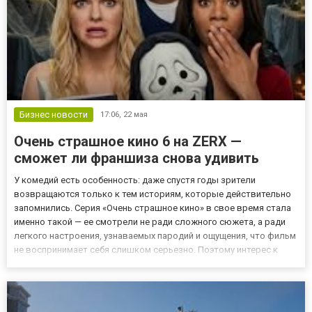
Бизнес новости
17:06,
22 мая
Очень страшное кино 6 на ZERX —
сможет ли франшиза снова удивить
У комедий есть особенность: даже спустя годы зрители
возвращаются только к тем историям, которые действительно
запомнились. Серия «Очень страшное кино» в свое время стала
именно такой — ее смотрели не ради сложного сюжета, а ради
легкого настроения, узнаваемых пародий и ощущения, что фильм
не воспринимает себя слишком серьезно. Поэтому интерес к
шестой части появился задолго до премьеры. Что ждут зрители
от продолжения За последние годы изменились и сами ф...