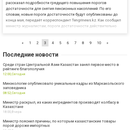
рассказал подробности грядущего повышения порогов
достаточности для снятия пенсионных накоплений. По его
словам, новые пороги достаточности будут опубликованы до
конца мая, передаёт корреспондент Tengrinews.kz. Как сообщил
министр журналистам, пороги достаточности действительно
собираются повысить. При этом запрета на досрочное снятие
пенсионных накоплений не будет. "Снятия (накоплений - прим.)
«
1
2
3
4
5
6
7
8
9
10
»
бу...
Последние новости
Среди стран Центральной Азии Казахстан занял первое место в
рейтинге благополучия
12:00,
Сегодня
Минэкологии опубликовало уникальные кадры из Маркакольского
заповедника
08:52,
Сегодня
Министр раскрыл, из каких ингредиентов производят колбасу в
Казахстане
18:00,
Вчера
Министр пояснил причины, по которым казахстанские товары
порой дороже импортных