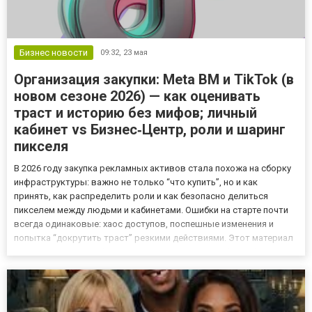
Бизнес новости
09:32,
23 мая
Организация закупки: Meta BM и TikTok (в
новом сезоне 2026) — как оценивать
траст и историю без мифов; личный
кабинет vs Бизнес‑Центр, роли и шаринг
пикселя
В 2026 году закупка рекламных активов стала похожа на сборку
инфраструктуры: важно не только “что купить”, но и как
принять, как распределить роли и как безопасно делиться
пикселем между людьми и кабинетами. Ошибки на старте почти
всегда одинаковые: хаос доступов, поспешные изменения и
попытка “докрутить траст” резкими действиями. Этот материал
— практический разбор, как выстроить процесс без мифов.
Материал подготовлен для размещения в СМИ. Маркетплейс ак...