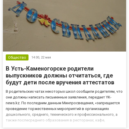
Общество
14:00,
22 мая
В Усть-Каменогорске родители
выпускников должны отчитаться, где
будут дети после вручения аттестатов
В родительских чатах некоторых школ сообщили родителям, что
они должны написать письменные заявления, передает YK-
news.kz. По последним данным Минпросвещения, «запрещается
проведение торжественных мероприятий в организациях
дошкольного, среднего, технического и профессионального, а
также послесреднего образования в ресторанах, кафе,
банкетных залах, на базах отдыха и на природе. Не допускается