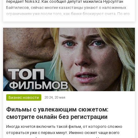
передает Noks.kz. Как сообщил депутат мажилиса Нурсултан
Байтилесов, сейчас многие казахстанцы узнают о наложенных
ограничениях уже после того, как банки блокируют счета. По его
словам, это вызывает многочисленные жалобы со стороны
граждан. Для решения проблемы предлагается закрепить
обязанность...
Бизнес новости
20:24,
20 мая
Фильмы с увлекающим сюжетом:
смотрите онлайн без регистрации
Иногда хочется включить такой фильм, от которого сложно
оторваться уже с первых минут. Именно сюжет чаще всего