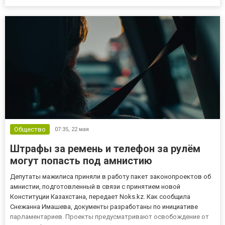
персональных данных. Она напомнила, что нотариусы через
профессиональную информационную систему получают доступ к
сведениям о регистрации граж...
Общество
07:35,
22 мая
Штрафы за ремень и телефон за рулём
могут попасть под амнистию
Депутаты мажилиса приняли в работу пакет законопроектов об
амнистии, подготовленный в связи с принятием новой
Конституции Казахстана, передает Noks.kz. Как сообщила
Снежанна Имашева, документы разработаны по инициативе
парламентариев. Проекты предусматривают освобождение от