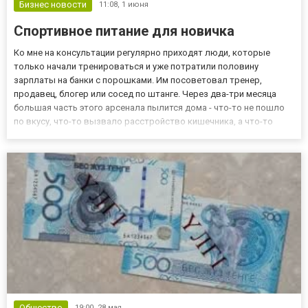
Бизнес новости
11:08,
1 июня
Спортивное питание для новичка
Ко мне на консультации регулярно приходят люди, которые
только начали тренироваться и уже потратили половину
зарплаты на банки с порошками. Им посоветовал тренер,
продавец, блогер или сосед по штанге. Через два-три месяца
большая часть этого арсенала пылится дома - что-то не пошло
по вкусу, что-то вызвало расстройство кишечника, а что-то
просто оказалось ненужным. Спортивное питание - это не замена
тренировкам и не магия. Это пищевая добавка, которая закры...
Общество
19:00,
28 мая