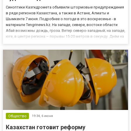
Синоптики Казгидромета объявили штормовые предупреждения
в ряде регионов Казахстана, а также в Астане, Алматы и
Шымкенте 7 июня. Подробнее о погоде в это воскресенье - в
материале Tengrinews.kz. На западе, севере, востоке области
Абай возможны дождь, гроза. Ветер северо-западный; на западе,
юге, в центре региона – порывы 15-20 метров в секунду. Днём на
юге ожидается сильная жара 35 градусов. По области
сохраняется высокая пожарная опасность; на северо-запа...
Общество
19:34,
6 июня
Казахстан готовит реформу