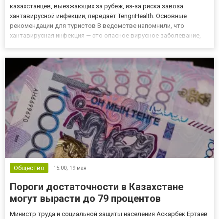
казахстанцев, выезжающих за рубеж, из-за риска завоза
хантавирусной инфекции, передаёт TengriHealth. Основные
рекомендации для туристов В ведомстве напомнили, что
хантавирусная инфекция — это опасное вирусное заболевание,
которое передаётся человеку в основном через контакт с
грызунами или их выделениями. Он может вызывать
геморрагическую лихорадку с поч...
Общество
15:00,
19 мая
Пороги достаточности в Казахстане
могут вырасти до 79 процентов
Министр труда и социальной защиты населения Аскарбек Ертаев