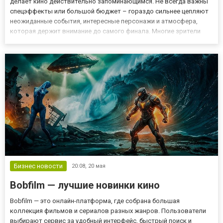
делает кино действительно запоминающимся. Не всегда важны
спецэффекты или большой бюджет – гораздо сильнее цепляют
неожиданные события, интересные персонажи и атмосфера,
которая держит внимание до самого финала. Многие зрители
выбирают Киного, когда хотят провести вечер за действительно
захватывающим фильмом без лишних сложностей и долгих
поисков....
Бизнес новости
20:08,
20 мая
Bobfilm — лучшие новинки кино
Bobfilm — это онлайн-платформа, где собрана большая
коллекция фильмов и сериалов разных жанров. Пользователи
выбирают сервис за удобный интерфейс, быстрый поиск и