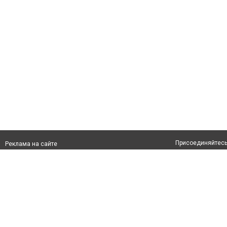
Присоединяйтесь 
Реклама на сайте
info@uralskcity.kz
Допускается цити
размещения в тек
обязательно раз
второго абзаца в
Материалы с плаш
"Политические но
рекламы.