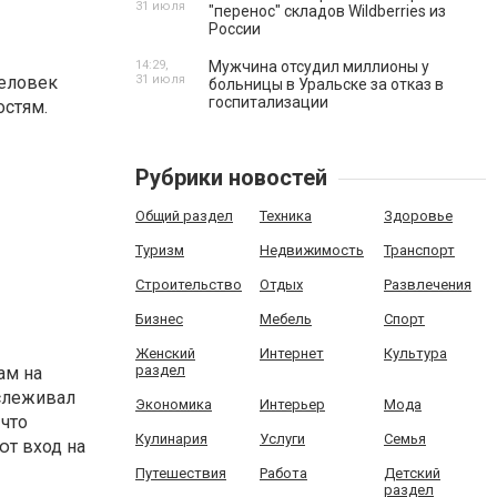
31 июля
"перенос" складов Wildberries из
России
14:29,
Мужчина отсудил миллионы у
человек
31 июля
больницы в Уральске за отказ в
госпитализации
остям.
Рубрики новостей
Общий раздел
Техника
Здоровье
Туризм
Недвижимость
Транспорт
Строительство
Отдых
Развлечения
Бизнес
Мебель
Спорт
Женский
Интернет
Культура
раздел
ам на
тслеживал
Экономика
Интерьер
Мода
 что
Кулинария
Услуги
Семья
ют вход на
Путешествия
Работа
Детский
раздел