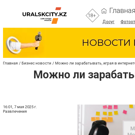
Главна
18+
Досуг
Фотоо
Главная
Бизнес новости
Можно ли зарабатывать, играя в интернет
Можно ли зарабатыв
16:01,
7 мая 2025 г.
Развлечения