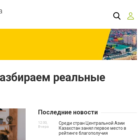
а
 разбираем реальные
Последние новости
12:00,
Среди стран Центральной Азии
Вчера
Казахстан занял первое место в
рейтинге благополучия