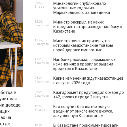
08:52,
Минэкологии опубликовало
Вчера
уникальные кадры из
Маркакольского заповедника
18:00,
Министр раскрыл, из каких
5 августа
ингредиентов производят колбасу в
Казахстане
15:47,
Министр пояснил причины, по
5 августа
которым казахстанские товары
порой дороже импортных
11:28,
Нацбанк рассказал о возможных
3 августа
изменениях в правилах выдачи
кредитов в Казахстане
08:24,
Какие изменения ждут казахстанцев
3 августа
с августа 2026 года
аботка в
08:25,
Казгидромет предупредил о жаре до
2 августа
+42, грозах и граде 2 августа
учит как
ик дохода.
19:55,
Кто получит бесплатно новую
31 июля
ающих
вакцину от онкогенного вируса,
закупленную Казахстаном
ах на
, где
16:00,
В Казахстане прокомментировали