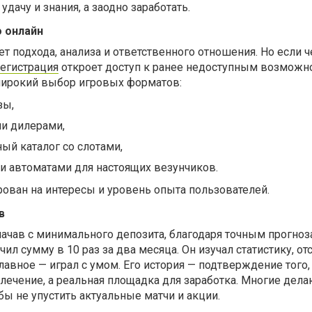
дачу и знания, а заодно заработать.
о онлайн
ет подхода, анализа и ответственного отношения. Но если 
регистрация
откроет доступ к ранее недоступным возможн
широкий выбор игровых форматов:
зы,
и дилерами,
ый каталог со слотами,
и автоматами для настоящих везунчиков.
ован на интересы и уровень опыта пользователей.
в
начав с минимального депозита, благодаря точным прогноз
ил сумму в 10 раз за два месяца. Он изучал статистику, о
лавное — играл с умом. Его история — подтверждение того,
лечение, а реальная площадка для заработка. Многие дела
бы не упустить актуальные матчи и акции.