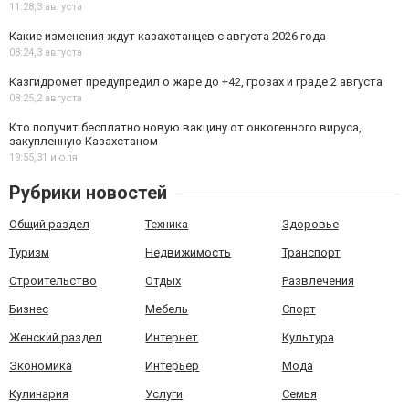
11:28,
3 августа
Какие изменения ждут казахстанцев с августа 2026 года
08:24,
3 августа
Казгидромет предупредил о жаре до +42, грозах и граде 2 августа
08:25,
2 августа
Кто получит бесплатно новую вакцину от онкогенного вируса,
закупленную Казахстаном
19:55,
31 июля
Рубрики новостей
Общий раздел
Техника
Здоровье
Туризм
Недвижимость
Транспорт
Строительство
Отдых
Развлечения
Бизнес
Мебель
Спорт
Женский раздел
Интернет
Культура
Экономика
Интерьер
Мода
Кулинария
Услуги
Семья