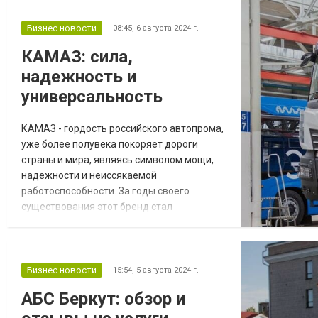
SF GROUP, предлагает широкий
ассортимент безалкогольных напитков,
Бизнес новости
08:45,
6 августа 2024 г.
который способен удовлетворить любые
КАМАЗ: сила,
вкусовые предпочтения. Здесь
надежность и
безалкогольные напитки ку...
универсальность
КАМАЗ - гордость российского автопрома,
уже более полувека покоряет дороги
страны и мира, являясь символом мощи,
надежности и неиссякаемой
работоспособности. За годы своего
существования этот бренд стал
синонимом грузоперевозок, заслужив
уважение и признание как в России, так и
за рубежом. Купить камаз в Казахстане
можно в лизинг под 6% годовых, а также
Бизнес новости
15:54,
5 августа 2024 г.
стать обладателем версии с увеличенной
АБС Беркут: обзор и
грузоподъемностью и объемом кузова.
Сила и надежность - фундамент...