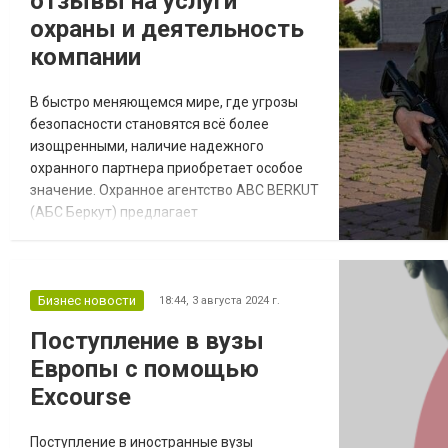
отзывы на услуги
охраны и деятельность
компании
В быстро меняющемся мире, где угрозы
безопасности становятся всё более
изощренными, наличие надежного
охранного партнера приобретает особое
значение. Охранное агентство ABC BERKUT
(АБС Беркут) предлагает
высококачественные услуги в области
безопасности в Казахстане, охватывая
города Астана, Алматы, Экибастуз и Аксу.
Компания Беркут обеспечивает защиту
Бизнес новости
18:44,
3 августа 2024 г.
как частных лиц, так и бизнес-структур,
Поступление в вузы
используя современные технологии и
Европы с помощью
профессиональные решения для бе...
Excourse
Поступление в иностранные вузы