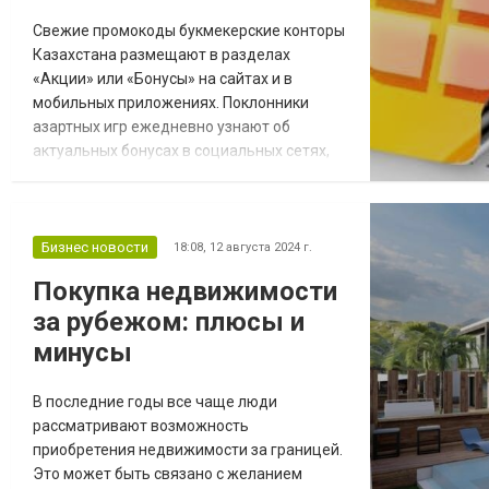
Свежие промокоды букмекерские конторы
Казахстана размещают в разделах
«Акции» или «Бонусы» на сайтах и в
мобильных приложениях. Поклонники
азартных игр ежедневно узнают об
актуальных бонусах в социальных сетях,
на тематических форумах, получают в
качестве информационной рассылки от
букмекеров на номер телефона и
электронную почту. Как найти свежие
Бизнес новости
18:08,
12 августа 2024 г.
промокоды БК Казахстана Промокоды БК
Покупка недвижимости
на сегодня в Казахстане предлагают 4
за рубежом: плюсы и
легальные компании, которые ведут ле...
минусы
В последние годы все чаще люди
рассматривают возможность
приобретения недвижимости за границей.
Это может быть связано с желанием