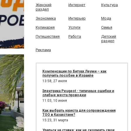
Женский
Интернет
Культура
раздел
Экономика
Интерьер
Мода
Кулинария
Услуги
Семья
Путешествия
Работа
Детский
раздел
Реклама
Компенсации по Битуах Леуми – как
получить пособие в Израиле
13:58,
27 июля
Электрика Peugeot - типичные ошибки и
слабые места проводки
11:03,
10 июня
Как выбрать юриста для сопровождения
ТОО в Казахстане?
15:23,
31 марта
Уральск на ставке: как не скормить свои