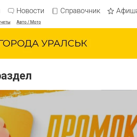
я
Новости
Справочник
Афиш
тчеты
Авто / Мото
раздел