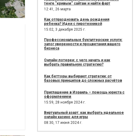
тенге "кривым" сайтам и найти фарт
12:41,
26 марта
Как отпраздновать день рождения
ребенка? Идеи с пиротехникой
15:02,
3 декабря 2025 г.
Профессиональные бухгалтерские услуги:
залог уверенности и процветания вашего
бизнеса
Онлайн-лотереи: с чего начать и как
выбрать правильную стратегию?
Как бетторы выбирают стратегии: от
базовых принципов до сложных расчётов
Приглашение в Израиль – помощь юриста с
оформлением
15:59,
28 ноября 2024 г.
Виртуальный азарт: как выбрать идеальное
онлайн казино для игры
08:30,
17 июня 2024 г.