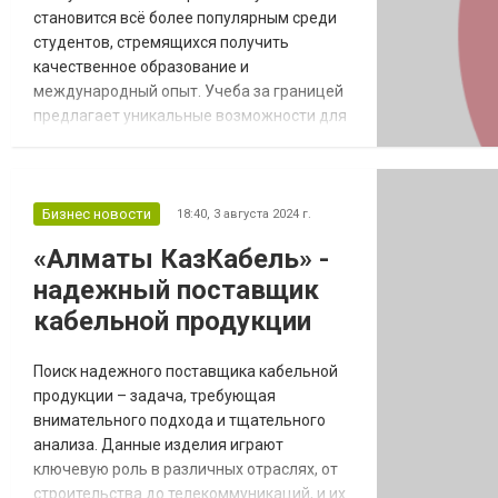
становится всё более популярным среди
студентов, стремящихся получить
качественное образование и
международный опыт. Учеба за границей
предлагает уникальные возможности для
освоения передовых знаний и технологий,
а также позволяет развивать важные
личные и профессиональные навыки.
Обучение за рубежом дает возможность
Бизнес новости
18:40,
3 августа 2024 г.
студентам, чтобы воспользоваться
«Алматы КазКабель» -
преимуществами высоких академических
надежный поставщик
стандартов, разнообразных культурных
пер...
кабельной продукции
Поиск надежного поставщика кабельной
продукции – задача, требующая
внимательного подхода и тщательного
анализа. Данные изделия играют
ключевую роль в различных отраслях, от
строительства до телекоммуникаций, и их