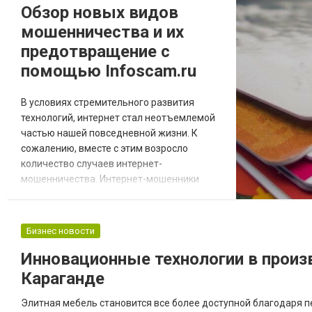
Обзор новых видов
форму. Эллиптический тренажер
мошенничества и их
Эллиптический тренажер сочетает в
себе...
предотвращение с
помощью Infoscam.ru
В условиях стремительного развития
технологий, интернет стал неотъемлемой
частью нашей повседневной жизни. К
сожалению, вместе с этим возросло
количество случаев интернет-
мошенничества. Интернет-мошенники
постоянно совершенствуют свои методы и
придумывают новые способы обмана
пользователей. В такой ситуации
Бизнес новости
необходимо иметь надежный источник
Инновационные технологии в произ
информации, который поможет
защититься от угроз. Проект
Караганде
https://infoscam.ru/ уже много лет успешно
выполняет эту зад...
Элитная мебель становится все более доступной благодаря 