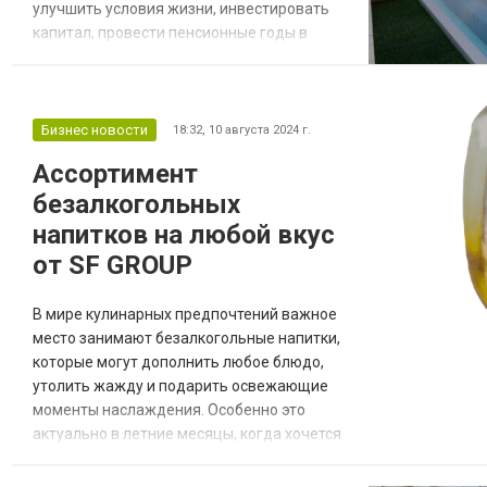
улучшить условия жизни, инвестировать
капитал, провести пенсионные годы в
более благоприятном климате или
обеспечить себе безвизовый въезд в
другую страну. Но, как и любое серьезное
решение, приобретение недвижимости за
Бизнес новости
18:32,
10 августа 2024 г.
границей имеет свои плюсы и минусы.
Ассортимент
Преимущества покупки недвижимости за
безалкогольных
рубежом 1. Диверсификация
активовОдни...
напитков на любой вкус
от SF GROUP
В мире кулинарных предпочтений важное
место занимают безалкогольные напитки,
которые могут дополнить любое блюдо,
утолить жажду и подарить освежающие
моменты наслаждения. Особенно это
актуально в летние месяцы, когда хочется
чего-то прохладного и вкусного. Магазин
Shaurma-Food.kz, представляющий бренд