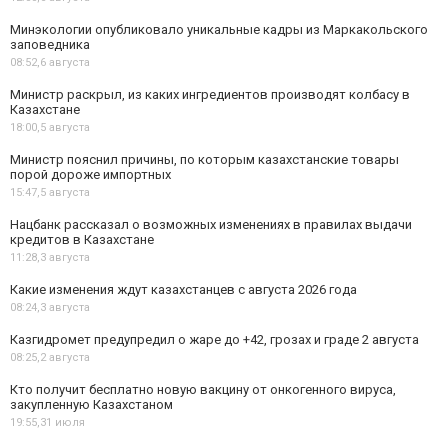
Минэкологии опубликовало уникальные кадры из Маркакольского
заповедника
08:52,
6 августа
Министр раскрыл, из каких ингредиентов производят колбасу в
Казахстане
18:00,
5 августа
Министр пояснил причины, по которым казахстанские товары
порой дороже импортных
15:47,
5 августа
Нацбанк рассказал о возможных изменениях в правилах выдачи
кредитов в Казахстане
11:28,
3 августа
Какие изменения ждут казахстанцев с августа 2026 года
08:24,
3 августа
Казгидромет предупредил о жаре до +42, грозах и граде 2 августа
08:25,
2 августа
Кто получит бесплатно новую вакцину от онкогенного вируса,
закупленную Казахстаном
19:55,
31 июля