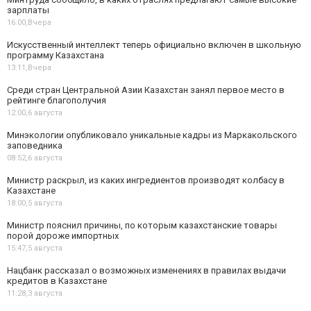
зарплаты
16:00,
Вчера
Искусственный интеллект теперь официально включен в школьную
программу Казахстана
13:11,
Вчера
Среди стран Центральной Азии Казахстан занял первое место в
рейтинге благополучия
12:00,
6 августа
Минэкологии опубликовало уникальные кадры из Маркакольского
заповедника
08:52,
6 августа
Министр раскрыл, из каких ингредиентов производят колбасу в
Казахстане
18:00,
5 августа
Министр пояснил причины, по которым казахстанские товары
порой дороже импортных
15:47,
5 августа
Нацбанк рассказал о возможных изменениях в правилах выдачи
кредитов в Казахстане
11:28,
3 августа