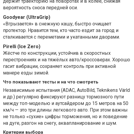
держит траекторию на поворотах и в колее, снижая
вероятность сноса передней оси.
Goodyear (UltraGrip)
«Вгрызается» в снежную кашу, быстро очищает
протектор. Нравится тем, кто часто ездит за город и
сталкивается с переметами и укатанными дворами.
Pirelli (Ice Zero)
Жёстче по конструкции, устойчив в скоростных
перестроениях и на тяжёлых авто/кроссоверах. Хорошо
гасит вибрации, сохраняет контроль при активной
манере езды зимой.
Что показывают тесты и на что смотреть
Независимые испытания (ADAC, AutoBild, Teknikens Värld
и др.) регулярно фиксируют разницу тормозного пути
между топ-моделью и аутсайдером до 15 метров на 50
км/ч — это три длины легкового авто. При этом важны
не только «сухие» цифры торможения, но и поведение
на дуге, разгон на снегу, аквапланирование и шум.
Критерии выбора