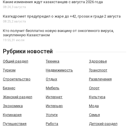
Какие изменения ждут казахстанцев с августа 2026 года
08:24,
3 августа
Казгидромет предупредил о жаре до +42, грозах и граде 2 августа
08:25,
2 августа
Кто получит бесплатно новую вакцину от онкогенного вируса,
закупленную Казахстаном
19:55,
31 июля
Рубрики новостей
Общий раздел
Техника
Здоровье
Туризм
Недвижимость
Транспорт
Строительство
Отдых
Развлечения
Бизнес
Мебель
Спорт
Женский раздел
Интернет
Культура
Экономика
Интерьер
Мода
Кулинария
Услуги
Семья
Путешествия
Работа
Детский раздел