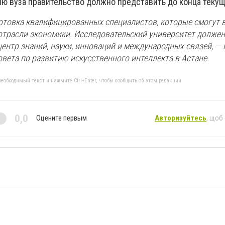
ю вуза правительство должно представить до конца текуще
готовка квалифицированных специалистов, которые смогут 
 отрасли экономики. Исследовательский университет должен
ентр знаний, науки, инноваций и международных связей, —
овета по развитию искусственного интеллекта в Астане.
еобходимый текст и нажмите Ctrl+Enter, чтобы сообщить об этом редакции
0,0
Оцените первым
Авторизуйтесь
, щоб