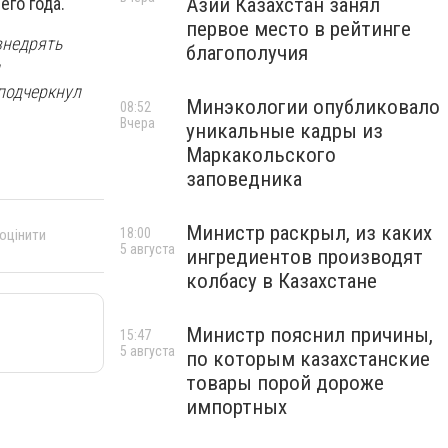
Азии Казахстан занял
го года.
первое место в рейтинге
внедрять
благополучия
 подчеркнул
Минэкологии опубликовало
08:52
Вчера
уникальные кадры из
Маркакольского
заповедника
Министр раскрыл, из каких
18:00
 оцінити
5 августа
ингредиентов производят
колбасу в Казахстане
Министр пояснил причины,
15:47
5 августа
по которым казахстанские
товары порой дороже
импортных