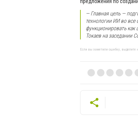
предложения по создани
— Главная цель — под
технологии ИИ во все
функционировать как ц
Токаев на заседании С
Если вы заметили ошибку, выделите н