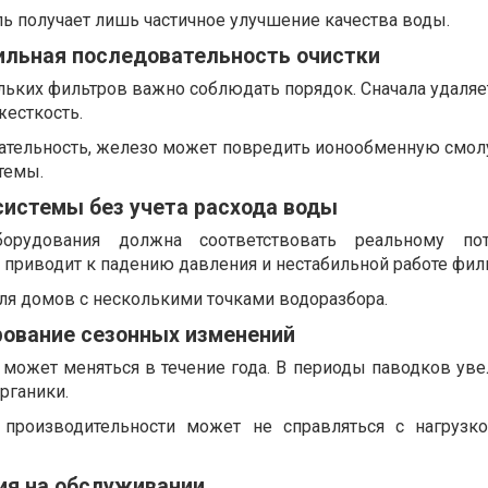
ль получает лишь частичное улучшение качества воды.
ильная последовательность очистки
льких фильтров важно соблюдать порядок. Сначала удаляе
жесткость.
ательность, железо может повредить ионообменную смолу
темы.
системы без учета расхода воды
борудования должна соответствовать реальному пот
 приводит к падению давления и нестабильной работе фил
ля домов с несколькими точками водоразбора.
рование сезонных изменений
 может меняться в течение года. В периоды паводков уве
рганики.
 производительности может не справляться с нагрузк
ия на обслуживании