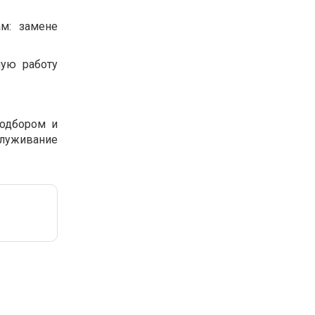
м: замене
ную работу
подбором и
служивание