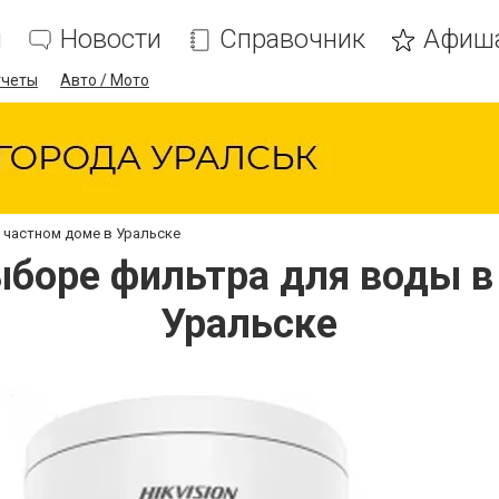
я
Новости
Справочник
Афиш
тчеты
Авто / Мото
 частном доме в Уральске
ыборе фильтра для воды в
Уральске