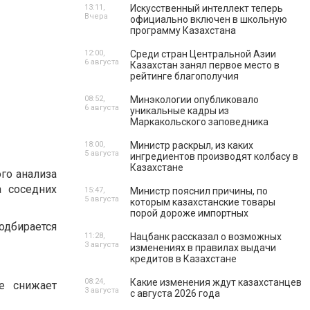
13:11,
Искусственный интеллект теперь
Вчера
официально включен в школьную
программу Казахстана
12:00,
Среди стран Центральной Азии
6 августа
Казахстан занял первое место в
рейтинге благополучия
08:52,
Минэкологии опубликовало
6 августа
уникальные кадры из
Маркакольского заповедника
18:00,
Министр раскрыл, из каких
5 августа
ингредиентов производят колбасу в
Казахстане
го анализа
 соседних
15:47,
Министр пояснил причины, по
5 августа
которым казахстанские товары
порой дороже импортных
одбирается
11:28,
Нацбанк рассказал о возможных
3 августа
изменениях в правилах выдачи
кредитов в Казахстане
08:24,
Какие изменения ждут казахстанцев
е снижает
3 августа
с августа 2026 года