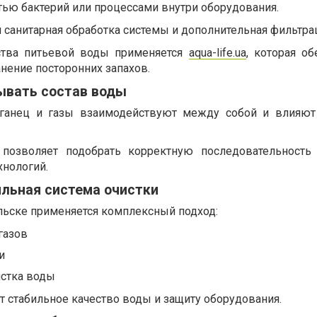
тью бактерий или процессами внутри оборудования.
ся санитарная обработка системы и дополнительная фильтра
ства питьевой воды применяется
aqua-life.ua
, которая об
анение посторонних запахов.
ывать состав воды
рганец и газы взаимодействуют между собой и влияют
позволяет подобрать корректную последовательность
хнологий.
ильная система очистки
альске применяется комплексный подход:
газов
и
истка воды
т стабильное качество воды и защиту оборудования.