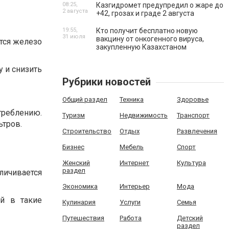
08:25,
Казгидромет предупредил о жаре до
2 августа
+42, грозах и граде 2 августа
19:55,
Кто получит бесплатно новую
31 июля
вакцину от онкогенного вируса,
тся железо
закупленную Казахстаном
 и снизить
Рубрики новостей
Общий раздел
Техника
Здоровье
реблению.
Туризм
Недвижимость
Транспорт
ьтров.
Строительство
Отдых
Развлечения
Бизнес
Мебель
Спорт
Женский
Интернет
Культура
раздел
личивается
Экономика
Интерьер
Мода
ой в такие
Кулинария
Услуги
Семья
Путешествия
Работа
Детский
раздел