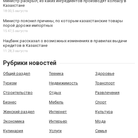
Министр раскрыл, из каких ингредиентов производят колбасу в
Казахстане
18:00,
5 августа
Министр пояснил причины, по которым казахстанские товары
порой дороже импортных
15:47,
5 августа
Нацбанк рассказал о возможных изменениях в правилах выдачи
кредитов в Казахстане
11:28,
3 августа
Рубрики новостей
Общий раздел
Техника
Здоровье
Туризм
Недвижимость
Транспорт
Строительство
Отдых
Развлечения
Бизнес
Мебель
Спорт
Женский раздел
Интернет
Культура
Экономика
Интерьер
Мода
Кулинария
Услуги
Семья