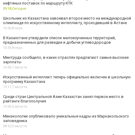
нефтяных поставок по маршруту КТК
09:18,
Сегодня
Школьник из Казахстана завоевал второе место на международной
олимпиаде по искусственному интеллекту, проходившей в Астане
16:00,
Вчера
В Казахстане утвердили список малоизученных территорий,
предназначенных для разведки и добычи углеводородов
10:39,
Вчера
Минтруда сообщило, в каких отраслях предлагают самые высокие
зарплаты
16:00,
7 августа
Искусственный интеллект теперь официально включен в школьную
программу Казахстана
13:11,
7 августа
Среди стран Центральной Азии Казахстан занял первое место в
рейтинге благополучия
12:00,
6 августа
Минэкологии опубликовало уникальные кадры из Маркакольского
заповедника
08:52,
6 августа