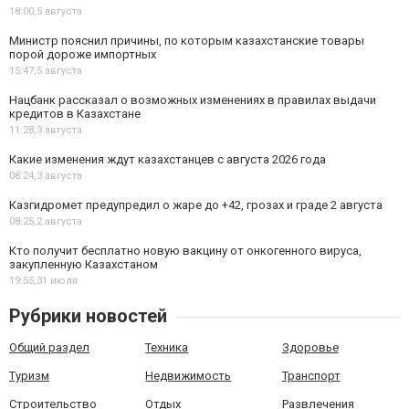
18:00,
5 августа
Министр пояснил причины, по которым казахстанские товары
порой дороже импортных
15:47,
5 августа
Нацбанк рассказал о возможных изменениях в правилах выдачи
кредитов в Казахстане
11:28,
3 августа
Какие изменения ждут казахстанцев с августа 2026 года
08:24,
3 августа
Казгидромет предупредил о жаре до +42, грозах и граде 2 августа
08:25,
2 августа
Кто получит бесплатно новую вакцину от онкогенного вируса,
закупленную Казахстаном
19:55,
31 июля
Рубрики новостей
Общий раздел
Техника
Здоровье
Туризм
Недвижимость
Транспорт
Строительство
Отдых
Развлечения