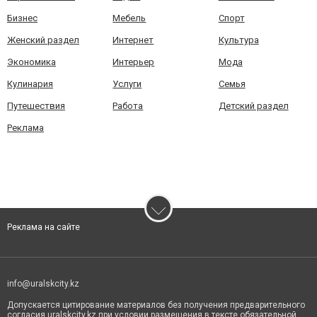
Бизнес
Мебель
Спорт
Женский раздел
Интернет
Культура
Экономика
Интерьер
Мода
Кулинария
Услуги
Семья
Путешествия
Работа
Детский раздел
Реклама
Реклама на сайте
info@uralskcity.kz
Допускается цитирование материалов без получения предварительного
согласия uralskcity.kz при условии размещения в тексте обязательной