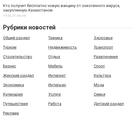
Кто получит бесплатно новую вакцину от онкогенного вируса,
закупленную Казахстаном
19:55,
31 июля
Рубрики новостей
Общий раздел
Техника
Здоровье
Туризм
Недвижимость
Транспорт
Строительство
Отдых
Развлечения
Бизнес
Мебель
Спорт
Женский раздел
Интернет
Культура
Экономика
Интерьер
Мода
Кулинария
Услуги
Семья
Путешествия
Работа
Детский раздел
Реклама