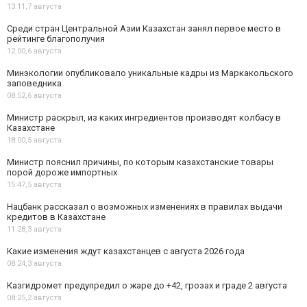
13:11,
7 августа
Среди стран Центральной Азии Казахстан занял первое место в
рейтинге благополучия
12:00,
6 августа
Минэкологии опубликовало уникальные кадры из Маркакольского
заповедника
08:52,
6 августа
Министр раскрыл, из каких ингредиентов производят колбасу в
Казахстане
18:00,
5 августа
Министр пояснил причины, по которым казахстанские товары
порой дороже импортных
15:47,
5 августа
Нацбанк рассказал о возможных изменениях в правилах выдачи
кредитов в Казахстане
11:28,
3 августа
Какие изменения ждут казахстанцев с августа 2026 года
08:24,
3 августа
Казгидромет предупредил о жаре до +42, грозах и граде 2 августа
08:25,
2 августа