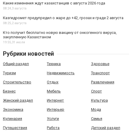
Какие изменения ждут казахстанцев с августа 2026 года
08:24,
3 августа
Казгидромет предупредил о жаре до +42, грозах и граде 2 августа
08:25,
2 августа
Кто получит бесплатно новую вакцину от онкогенного вируса,
закупленную Казахстаном
19:55,
31 июля
Рубрики новостей
Общий раздел
Техника
Здоровье
Туризм
Недвижимость
Транспорт
Строительство
Отдых
Развлечения
Бизнес
Мебель
Спорт
Женский раздел
Интернет
Культура
Экономика
Интерьер
Мода
Кулинария
Услуги
Семья
Путешествия
Работа
Детский раздел