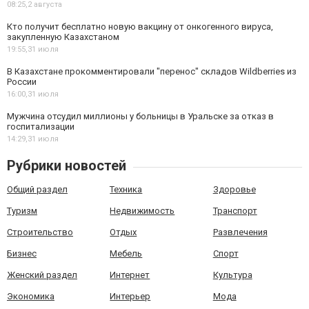
08:25,
2 августа
Кто получит бесплатно новую вакцину от онкогенного вируса,
закупленную Казахстаном
19:55,
31 июля
В Казахстане прокомментировали "перенос" складов Wildberries из
России
16:00,
31 июля
Мужчина отсудил миллионы у больницы в Уральске за отказ в
госпитализации
14:29,
31 июля
Рубрики новостей
Общий раздел
Техника
Здоровье
Туризм
Недвижимость
Транспорт
Строительство
Отдых
Развлечения
Бизнес
Мебель
Спорт
Женский раздел
Интернет
Культура
Экономика
Интерьер
Мода