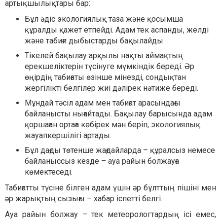
артықшылықтары бар:
Бұл әдіс экологиялық таза және қосымша
құралды қажет етпейді. Адам тек аспанды, желді
және табиғи дыбыстарды бақылайды.
Тікелей бақылау арқылы нақты аймақтың
ерекшеліктерін түсінуге мүмкіндік береді. Әр
өңірдің табиғаты өзінше мінезді, сондықтан
жергілікті белгілер жиі дәлірек нәтиже береді.
Мұндай тәсіл адам мен табиғат арасындағы
байланысты нығайтады. Бақылау барысында адам
қоршаған ортаға көбірек мән беріп, экологиялық
жауапкершілігі артады.
Бұл дағды төтенше жағдайларда – құралсыз немесе
байланыссыз кезде – ауа райын болжауға
көмектеседі.
Табиғатты түсіне білген адам үшін әр бұлттың пішіні мен
әр жарықтың сызығы – хабар іспетті белгі.
Ауа райын болжау – тек метеорологтардың ісі емес,