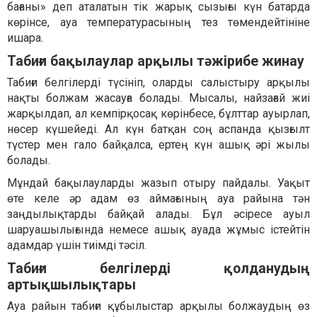
бағаны» деп аталатын тік жарық сызығы күн батарда
көрінсе, ауа температурасының тез төмендейтініне
ишара.
Табиғи бақылаулар арқылы тәжірибе жинау
Табиғи белгілерді түсініп, оларды салыстыру арқылы
нақты болжам жасауға болады. Мысалы, найзағай жиі
жарқылдап, ал кемпірқосақ көрінбесе, бұлттар ауырлап,
нөсер күшейеді. Ал күн батқан соң аспанда қызғылт
түстер мен гало байқалса, ертең күн ашық әрі жылы
болады.
Мұндай бақылауларды жазып отыру пайдалы. Уақыт
өте келе әр адам өз аймағының ауа райына тән
заңдылықтарды байқай алады. Бұл әсіресе ауыл
шаруашылығында немесе ашық ауада жұмыс істейтін
адамдар үшін тиімді тәсіл.
Табиғи белгілерді қолданудың
артықшылықтары
Ауа райын табиғи құбылыстар арқылы болжаудың өз