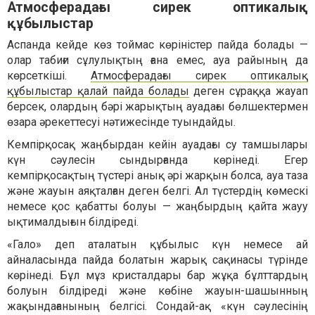
Атмосферадағы сирек оптикалық
құбылыстар
Аспанда кейде көз тоймас көріністер пайда болады —
олар табиғи сұлулықтың ғана емес, ауа райының да
көрсеткіші.
Атмосферадағы сирек оптикалық
құбылыстар қалай пайда болады
деген сұраққа жауап
берсек, олардың бәрі жарықтың ауадағы бөлшектермен
өзара әрекеттесуі нәтижесінде туындайды.
Кемпірқосақ жаңбырдан кейін ауадағы су тамшылары
күн сәулесін сындырғанда көрінеді. Егер
кемпірқосақтың түстері анық әрі жарқын болса, ауа таза
және жауын аяқталған деген белгі. Ал түстердің көмескі
немесе қос қабатты болуы — жаңбырдың қайта жауу
ықтималдығын білдіреді.
«Гало» деп аталатын құбылыс күн немесе ай
айналасында пайда болатын жарық сақинасы түрінде
көрінеді. Бұл мұз кристалдары бар жұқа бұлттардың
болуын білдіреді және көбіне жауын-шашынның
жақындағанының белгісі. Сондай-ақ «күн сәулесінің