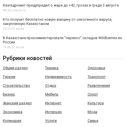
Казгидромет предупредил о жаре до +42, грозах и граде 2 августа
08:25,
2 августа
Кто получит бесплатно новую вакцину от онкогенного вируса,
закупленную Казахстаном
19:55,
31 июля
В Казахстане прокомментировали "перенос" складов Wildberries из
России
16:00,
31 июля
Рубрики новостей
Общий раздел
Техника
Здоровье
Туризм
Недвижимость
Транспорт
Строительство
Отдых
Развлечения
Бизнес
Мебель
Спорт
Женский раздел
Интернет
Культура
Экономика
Интерьер
Мода
Кулинария
Услуги
Семья