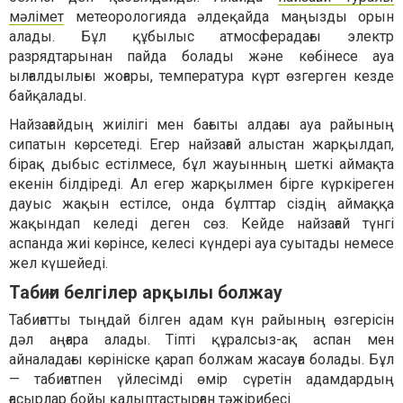
мәлімет
метеорологияда әлдеқайда маңызды орын
алады. Бұл құбылыс атмосферадағы электр
разрядтарынан пайда болады және көбінесе ауа
ылғалдылығы жоғары, температура күрт өзгерген кезде
байқалады.
Найзағайдың жиілігі мен бағыты алдағы ауа райының
сипатын көрсетеді. Егер найзағай алыстан жарқылдап,
бірақ дыбыс естілмесе, бұл жауынның шеткі аймақта
екенін білдіреді. Ал егер жарқылмен бірге күркіреген
дауыс жақын естілсе, онда бұлттар сіздің аймаққа
жақындап келеді деген сөз. Кейде найзағай түнгі
аспанда жиі көрінсе, келесі күндері ауа суытады немесе
жел күшейеді.
Табиғи белгілер арқылы болжау
Табиғатты тыңдай білген адам күн райының өзгерісін
дәл аңғара алады. Тіпті құралсыз-ақ аспан мен
айналадағы көрініске қарап болжам жасауға болады. Бұл
— табиғатпен үйлесімді өмір сүретін адамдардың
ғасырлар бойы қалыптастырған тәжірибесі.