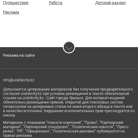
Путешествия
Работа
Детский раздел
Реклама
Реклама на сайте
info@uralskcity.kz
Допускается цитирование материалов без получения предварительного
согласия uralskcity.kz при условии размещения в тексте обязательной
ссылки на uralskcity.kz - Сайт города Уральск. Для интернет-изданий
обязательно размещение прямой, открытой для поисковых систем
гиперссылки на цитируемые статьи не ниже второго абзаца в тексте или
в качестве источника. Нарушение исключительных прав преследуется по
закону.
Материалы с плашками "Новости компаний", "Промо", "Партнерский
материал", "Партнерский спецпроект", "Политические новости", "Пресс-
релиз", "PR", "Официально", "Политическая реклама" публикуются на
правах рекламы.