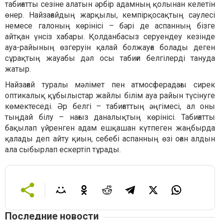
табиғатты сезіне алатын әрбір адамның қолынан келетін
өнер. Найзағайдың жарқылы, кемпірқосақтың сәулесі
немесе галоның көрінісі – бәрі де аспанның бізге
айтқан үнсіз хабары. Қолданбасыз серуендеу кезінде
ауа-райының өзгеруін қалай болжауға болады деген
сұрақтың жауабы дәл осы табиғи белгілерді тануда
жатыр.
Найзағай туралы мәлімет пен атмосферадағы сирек
оптикалық құбылыстар жайлы білім ауа райын түсінуге
көмектеседі. Әр белгі – табиғаттың әңгімесі, ал оны
тыңдай білу – нағыз даналықтың көрінісі. Табиғатты
бақылап үйренген адам ешқашан күтпеген жаңбырда
қалады деп айту қиын, себебі аспанның өзі оған алдын
ала сыбырлап ескертіп тұрады.
Последние новости