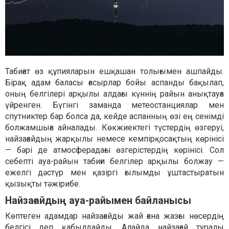
Табиғат өз құпияларын ешқашан толығымен ашпайды.
Бірақ адам баласы ғасырлар бойы аспанды бақылап,
оның белгілері арқылы алдағы күннің райын анықтауға
үйренген. Бүгінгі заманда метеостанциялар мен
спутниктер бар болса да, кейде аспанның өзі ең сенімді
болжамшыға айналады. Көкжиектегі түстердің өзгеруі,
найзағайдың жарқылы немесе кемпірқосақтың көрінісі
— бәрі де атмосферадағы өзгерістердің көрінісі. Сол
себепті ауа-райын табиғи белгілер арқылы болжау —
ежелгі дәстүр мен қазіргі ғылымды ұштастыратын
қызықты тәжірибе.
Найзағайдың ауа-райымен байланысы
Көптеген адамдар найзағайды жай ғана жазғы нөсердің
белгісі деп қабылдайды. Алайда
найзағай туралы