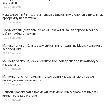
зарплаты
16:00,
7 августа
Искусственный интеллект теперь официально включен в школьную
программу Казахстана
13:11,
7 августа
Среди стран Центральной Азии Казахстан занял первое место в
рейтинге благополучия
12:00,
6 августа
Минэкологии опубликовало уникальные кадры из Маркакольского
заповедника
08:52,
6 августа
Министр раскрыл, из каких ингредиентов производят колбасу в
Казахстане
18:00,
5 августа
Министр пояснил причины, по которым казахстанские товары
порой дороже импортных
15:47,
5 августа
Нацбанк рассказал о возможных изменениях в правилах выдачи
кредитов в Казахстане
11:28,
3 августа