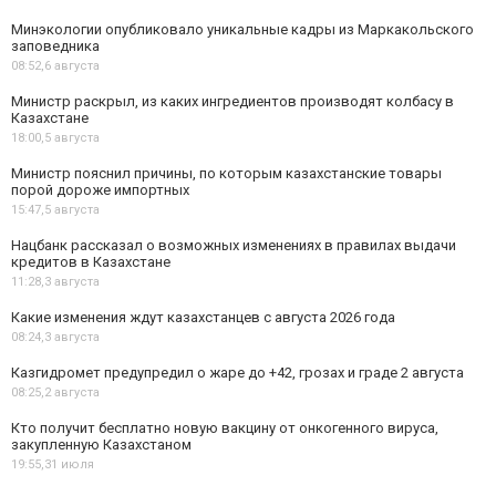
Минэкологии опубликовало уникальные кадры из Маркакольского
заповедника
08:52,
6 августа
Министр раскрыл, из каких ингредиентов производят колбасу в
Казахстане
18:00,
5 августа
Министр пояснил причины, по которым казахстанские товары
порой дороже импортных
15:47,
5 августа
Нацбанк рассказал о возможных изменениях в правилах выдачи
кредитов в Казахстане
11:28,
3 августа
Какие изменения ждут казахстанцев с августа 2026 года
08:24,
3 августа
Казгидромет предупредил о жаре до +42, грозах и граде 2 августа
08:25,
2 августа
Кто получит бесплатно новую вакцину от онкогенного вируса,
закупленную Казахстаном
19:55,
31 июля