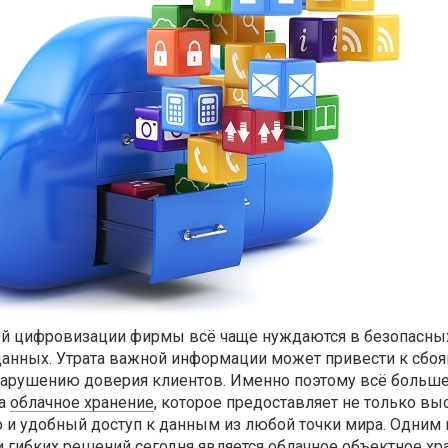
ой цифровизации фирмы всё чаще нуждаются в безопасны
анных. Утрата важной информации может привести к сбоям
арушению доверия клиентов. Именно поэтому всё больш
на
облачное хранение
, которое предоставляет не только вы
о и удобный доступ к данным из любой точки мира. Одним 
 гибких решений сегодня является облачное объектное х