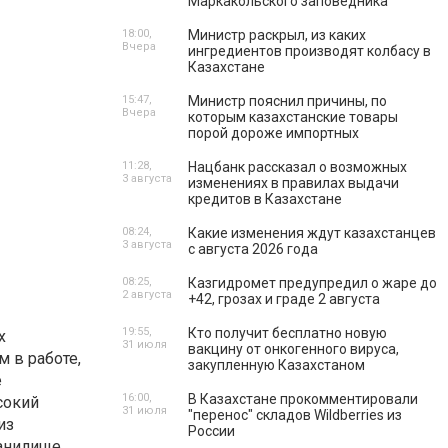
Маркакольского заповедника
18:00,
Министр раскрыл, из каких
Вчера
ингредиентов производят колбасу в
Казахстане
15:47,
Министр пояснил причины, по
Вчера
которым казахстанские товары
порой дороже импортных
11:28,
Нацбанк рассказал о возможных
3 августа
изменениях в правилах выдачи
кредитов в Казахстане
08:24,
Какие изменения ждут казахстанцев
3 августа
с августа 2026 года
08:25,
Казгидромет предупредил о жаре до
2 августа
+42, грозах и граде 2 августа
19:55,
Кто получит бесплатно новую
х
31 июля
вакцину от онкогенного вируса,
 в работе,
закупленную Казахстаном
е
16:00,
В Казахстане прокомментировали
сокий
31 июля
"перенос" складов Wildberries из
из
России
ранилище