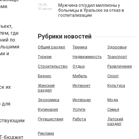
14:29,
Мужчина отсудил миллионы у
ами.
31 июля
больницы в Уральске за отказ в
госпитализации
ъект,
тем, где
Рубрики новостей
ний по
большими
Общий раздел
Техника
Здоровье
ми и
Туризм
Недвижимость
Транспорт
Строительство
Отдых
Развлечения
Бизнес
Мебель
Спорт
Женский
Интернет
Культура
ск их
раздел
Экономика
Интерьер
Мода
о для
Кулинария
Услуги
Семья
Путешествия
Работа
Детский
ществующим
раздел
Реклама
 ИТ-бюджет