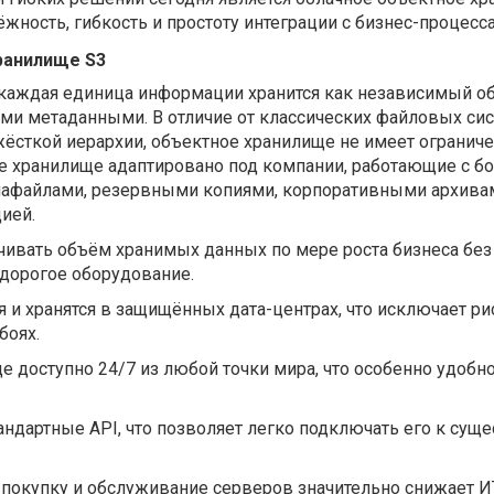
ёжность, гибкость и простоту интеграции с бизнес-процесс
ранилище S3
каждая единица информации хранится как независимый об
и метаданными. В отличие от классических файловых сис
ёсткой иерархии, объектное хранилище не имеет ограниче
кое хранилище адаптировано под компании, работающие с 
афайлами, резервными копиями, корпоративными архива
ией.
ивать объём хранимых данных по мере роста бизнеса без
 дорогое оборудование.
и хранятся в защищённых дата-центрах, что исключает ри
боях.
 доступно 24/7 из любой точки мира, что особенно удобн
.
андартные API, что позволяет легко подключать его к су
на покупку и обслуживание серверов значительно снижает