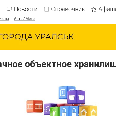
я
Новости
Справочник
Афиш
тчеты
Авто / Мото
чное объектное хранили