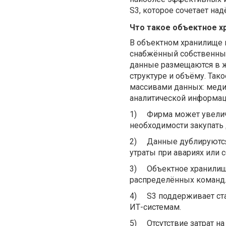
S3, которое сочетает над
Что такое объектное х
В объектном хранилище 
снабжённый собственным
данные размещаются в ж
структуре и объёму. Та
массивами данных: меди
аналитической информац
1)
Фирма может увелич
необходимости закупать
2)
Данные дублируются 
утраты при авариях или с
3)
Объектное хранилище
распределённых команд
4)
S3 поддерживает ст
ИТ-системам.
5)
Отсутствие затрат 