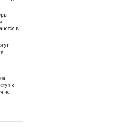
еры
и
анется в
огут
 к
 на
ступ к
я на