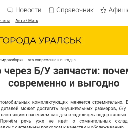
я
Новости
Справочник
Афиш
тчеты
Авто / Мото
чему разборки — это современно и выгодно
 через Б/У запчасти: поче
современно и выгодно
омобильных комплектующих меняется стремительно. В
 деталей может достигать внушительных размеров, б/у 
я настоящим спасением как для владельцев подержанных 
 Причём речь уже не идёт о сомнительных скла
дки с системным подходом к качеству и обслуживанию.