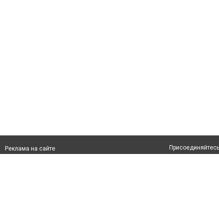
Присоединяйтесь 
Реклама на сайте
info@uralskcity.kz
Допускается цити
размещения в тек
обязательно раз
второго абзаца в
Материалы с плаш