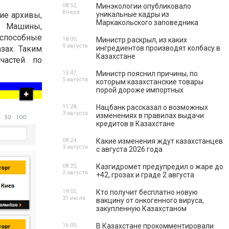
08:52,
Минэкологии опубликовало
Вчера
ие архивы,
уникальные кадры из
Маркакольского заповедника
. Машины,
оспособные
18:00,
Министр раскрыл, из каких
5 августа
зах. Таким
ингредиентов производят колбасу в
Казахстане
частей по
15:47,
Министр пояснил причины, по
5 августа
которым казахстанские товары
порой дороже импортных
11:28,
Нацбанк рассказал о возможных
3 августа
изменениях в правилах выдачи
кредитов в Казахстане
08:24,
Какие изменения ждут казахстанцев
3 августа
с августа 2026 года
08:25,
Казгидромет предупредил о жаре до
2 августа
+42, грозах и граде 2 августа
19:55,
Кто получит бесплатно новую
31 июля
вакцину от онкогенного вируса,
закупленную Казахстаном
16:00,
В Казахстане прокомментировали