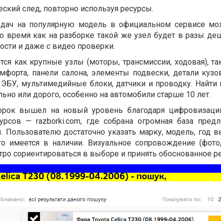
еский след, повторно используя ресурсы.
едач на популярную модель в официальном сервисе мо
о время как на разборке такой же узел будет в разы деш
ости и даже с видео проверки.
ся как крупные узлы (моторы, трансмиссии, ходовая), та
форта, панели салона, элементы подвески, детали кузо
: ЭБУ, мультимедийные блоки, датчики и проводку. Найти
льно или дорого, особенно на автомобили старше 10 лет.
орок вышел на новый уровень благодаря цифровизаци
урсов — razborki.com, где собрана огромная база пред
. Пользователю достаточно указать марку, модель, год в
то имеется в наличии. Визуальное сопровождение (фото,
тро сориентироваться в выборе и принять обоснованное р