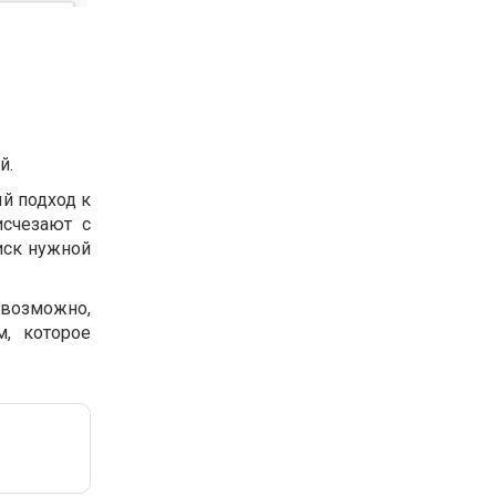
й.
ый подход к
исчезают с
иск нужной
 возможно,
, которое