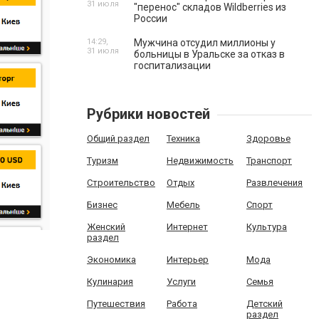
31 июля
"перенос" складов Wildberries из
России
14:29,
Мужчина отсудил миллионы у
31 июля
больницы в Уральске за отказ в
госпитализации
Рубрики новостей
Общий раздел
Техника
Здоровье
Туризм
Недвижимость
Транспорт
Строительство
Отдых
Развлечения
Бизнес
Мебель
Спорт
Женский
Интернет
Культура
раздел
Экономика
Интерьер
Мода
Кулинария
Услуги
Семья
Путешествия
Работа
Детский
раздел