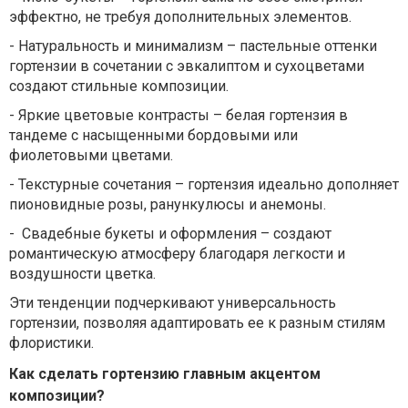
эффектно, не требуя дополнительных элементов.
-
Натуральность
и
минимализм
–
пастельные
оттенки
гортензии
в
сочетании
с
эвкалиптом
и
сухоцветами
создают
стильные
композиции
.
-
Яркие
цветов
ые контрасты – белая гортензия в
тандеме с насыщенными бордовыми или
фиолетовыми цветами.
-
Текстурные
сочетания
–
гортензия
идеально
дополняет
пионовидные
розы
,
ранункулюсы
и
анемоны
.
-
Свадебные
букеты
и
оформления
–
создают
романтическую
атмосферу
благо
даря легкости и
воздушности цветка.
Эти тенденции подчеркивают универсальность
гортензии, позволяя адаптировать ее к разным стилям
флористики.
Как сделать гортензию главным акцентом
композиции?