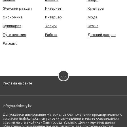
Женский раздел
Интернет
Культура
Экономика
Интерьер
Мода
Кулинария
Услуги
Семья
Путешествия
Работа
Детский раздел
Реклама
Реклама на сайте
info@uralskcity.kz
Допускается цитирование материалов без получения предварительного
согласия uralskcity.kz при условии размещения в тексте обязательной
ссылки на uralskcity.kz - Сайт города Уральск. Для интернет-изданий
обязательно размещение прямой, открытой для поисковых систем