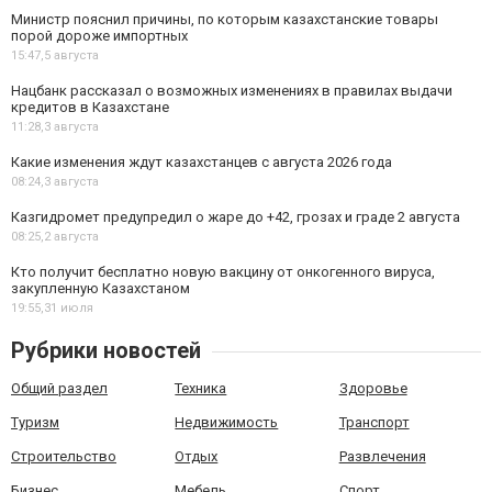
Министр пояснил причины, по которым казахстанские товары
порой дороже импортных
15:47,
5 августа
Нацбанк рассказал о возможных изменениях в правилах выдачи
кредитов в Казахстане
11:28,
3 августа
Какие изменения ждут казахстанцев с августа 2026 года
08:24,
3 августа
Казгидромет предупредил о жаре до +42, грозах и граде 2 августа
08:25,
2 августа
Кто получит бесплатно новую вакцину от онкогенного вируса,
закупленную Казахстаном
19:55,
31 июля
Рубрики новостей
Общий раздел
Техника
Здоровье
Туризм
Недвижимость
Транспорт
Строительство
Отдых
Развлечения
Бизнес
Мебель
Спорт