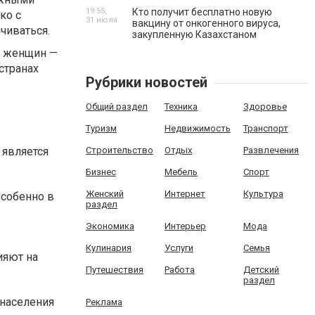
19:55,
Кто получит бесплатно новую
ко с
31 июля
вакцину от онкогенного вируса,
чиваться.
закупленную Казахстаном
 а женщин —
странах
Рубрики новостей
Общий раздел
Техника
Здоровье
Туризм
Недвижимость
Транспорт
Строительство
Отдых
Развлечения
 является
Бизнес
Мебель
Спорт
Женский
Интернет
Культура
особенно в
раздел
Экономика
Интерьер
Мода
Кулинария
Услуги
Семья
ияют на
Путешествия
Работа
Детский
раздел
 населения
Реклама