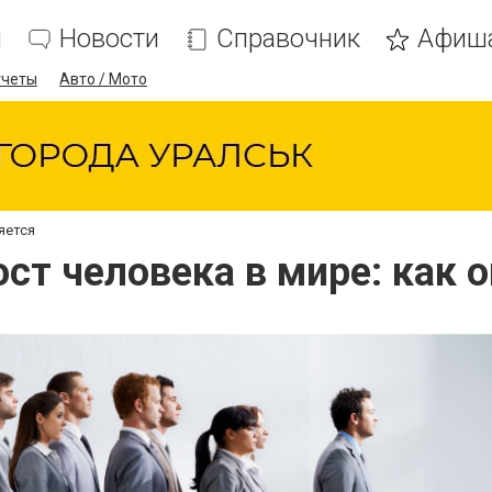
я
Новости
Справочник
Афиш
тчеты
Авто / Мото
яется
ст человека в мире: как 