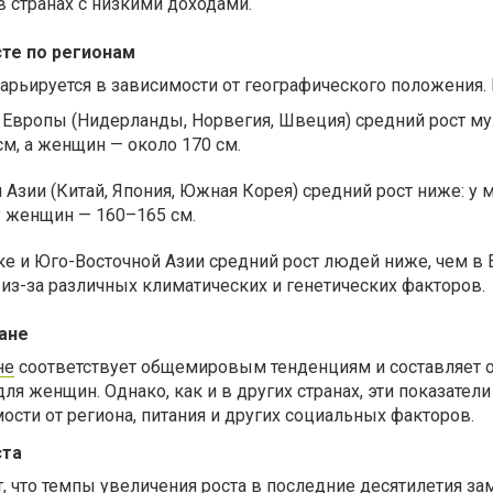
 странах с низкими доходами.
сте по регионам
арьируется в зависимости от географического положения.
 Европы (Нидерланды, Норвегия, Швеция) средний рост м
см, а женщин — около 170 см.
й Азии (Китай, Япония, Южная Корея) средний рост ниже: у
у женщин — 160–165 см.
е и Юго-Восточной Азии средний рост людей ниже, чем в 
из-за различных климатических и генетических факторов.
ане
не
соответств
ует общемировым тенденциям и составляет 
ля женщин. Однако, как и в других странах, эти показатели
ости от региона, питания и других социальных факторов.
ста
 что темпы увеличения роста в последние десятилетия за