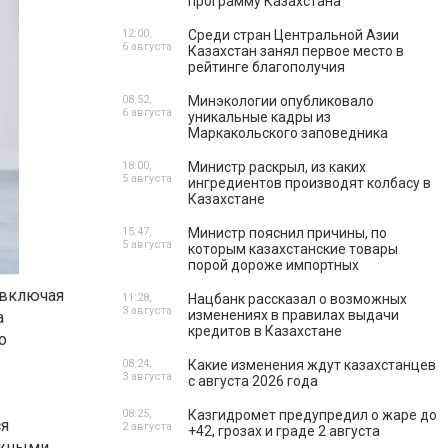
программу Казахстана
12:00,
Среди стран Центральной Азии
6 августа
Казахстан занял первое место в
рейтинге благополучия
08:52,
Минэкологии опубликовало
6 августа
уникальные кадры из
Маркакольского заповедника
18:00,
Министр раскрыл, из каких
5 августа
ингредиентов производят колбасу в
Казахстане
15:47,
Министр пояснил причины, по
5 августа
которым казахстанские товары
порой дороже импортных
 включая
11:28,
Нацбанк рассказал о возможных
3 августа
изменениях в правилах выдачи
а
кредитов в Казахстане
о
08:24,
Какие изменения ждут казахстанцев
3 августа
с августа 2026 года
08:25,
Казгидромет предупредил о жаре до
ся
2 августа
+42, грозах и граде 2 августа
ожными