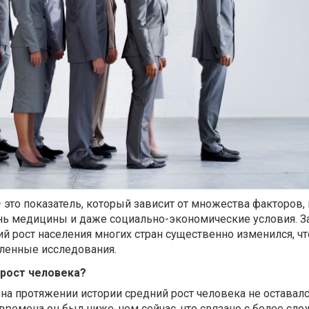
 это показатель, который зависит от множества факторов,
ень медицины и даже социально-экономические условия. З
ий рост населения многих стран существенно изменился, чт
ленные исследования.
 рост человека?
, на протя
жении истории средний рост человека не оставал
ремена он был ниже, чем сейчас, что связано с более сл