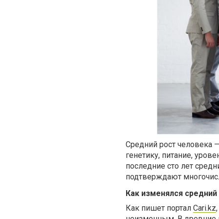
Средний рост человека —
генетику, питание, уров
последние сто лет средн
подтверждают многочис
Как изменялся средний
Как пишет портал
Cari.kz
неизменным. В древние в