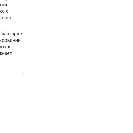
кий
ко с
можно
 факторов.
мировании
можно
лжает