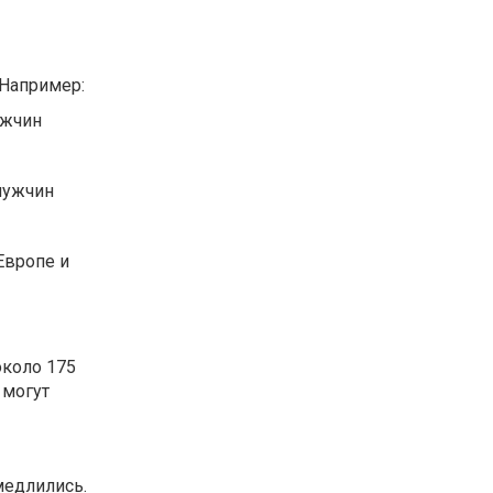
 Например:
ужчин
 мужчин
Европе и
около 175
 могут
медлились.