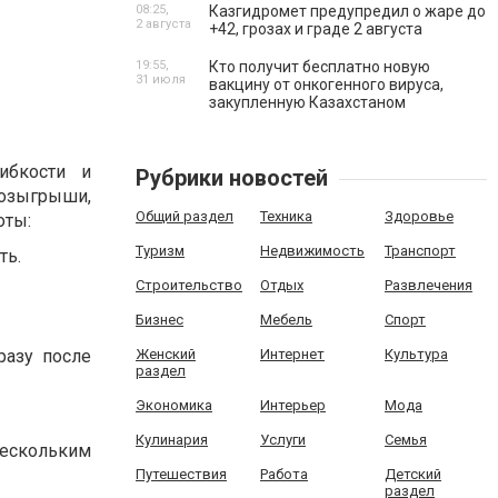
08:25,
Казгидромет предупредил о жаре до
2 августа
+42, грозах и граде 2 августа
19:55,
Кто получит бесплатно новую
31 июля
вакцину от онкогенного вируса,
закупленную Казахстаном
ибкости и
Рубрики новостей
озыгрыши,
Общий раздел
Техника
Здоровье
оты:
Туризм
Недвижимость
Транспорт
ть.
Строительство
Отдых
Развлечения
Бизнес
Мебель
Спорт
разу после
Женский
Интернет
Культура
раздел
Экономика
Интерьер
Мода
Кулинария
Услуги
Семья
нескольким
Путешествия
Работа
Детский
раздел