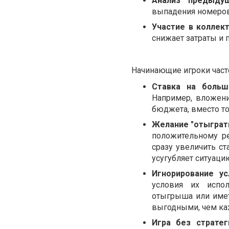
Анализ предыду
выпадения номеров
Участие в коллек
снижает затраты и
Начинающие игроки част
Ставка на боль
Например, вложен
бюджета, вместо то
Желание "отыграт
положительному ре
сразу увеличить ст
усугубляет ситуаци
Игнорирование ус
условия их испо
отыгрыша или имет
выгодными, чем каж
Игра без стратег