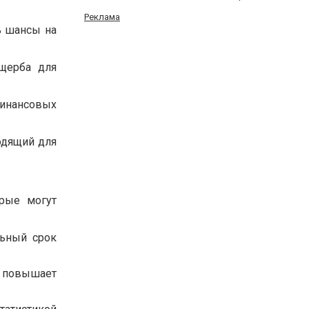
Реклама
ь шансы на
щерба для
финансовых
одящий для
орые могут
ьный срок
е повышает