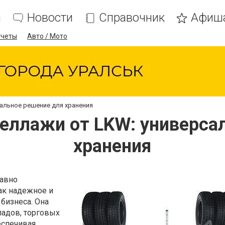
я
Новости
Справочник
Афиш
тчеты
Авто / Мото
альное решение для хранения
еллажи от LKW: универса
хранения
давно
ак надежное и
бизнеса. Она
ладов, торговых
еспечивая