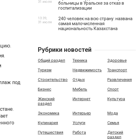
31 июля
больницы в Уральске за отказ в
госпитализации
13:39,
240 человек на всю страну: названа
31 июля
самая малочисленная
национальность Казахстана
кцию.
Рубрики новостей
я.
Общий раздел
Техника
Здоровье
м
Туризм
Недвижимость
Транспорт
Строительство
Отдых
Развлечения
ллаж под
Бизнес
Мебель
Спорт
Женский
Интернет
Культура
раздел
стане.
Экономика
Интерьер
Мода
гает
енного
Кулинария
Услуги
Семья
Путешествия
Работа
Детский
раздел