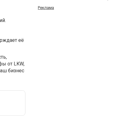
Реклама
ий.
ерждает её
ть,
фы от LKW,
ваш бизнес