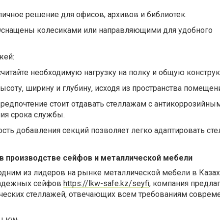
личное решение для офисов, архивов и библиотек.
Оснащены колесиками или направляющими для удобного
жей:
считайте необходимую нагрузку на полку и общую констру
соту, ширину и глубину, исходя из пространства помещени
Предпочтение стоит отдавать стеллажам с антикоррозийны
ия срока службы.
сть добавления секций позволяет легко адаптировать сте
 в производстве сейфов и металлической мебели
одним из лидеров на рынке металлической мебели в Казах
надежных сейфов
https://lkw-safe.kz/seyfi
, компания предла
еских стеллажей, отвечающих всем требованиям соврем