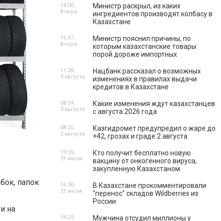
18:00,
Министр раскрыл, из каких
Вчера
ингредиентов производят колбасу в
Казахстане
15:47,
Министр пояснил причины, по
Вчера
которым казахстанские товары
порой дороже импортных
11:28,
Нацбанк рассказал о возможных
3 августа
изменениях в правилах выдачи
кредитов в Казахстане
08:24,
Какие изменения ждут казахстанцев
3 августа
с августа 2026 года
08:25,
Казгидромет предупредил о жаре до
2 августа
+42, грозах и граде 2 августа
19:55,
Кто получит бесплатно новую
31 июля
вакцину от онкогенного вируса,
закупленную Казахстаном
бок, папок
16:00,
В Казахстане прокомментировали
31 июля
"перенос" складов Wildberries из
России
и на
14:29,
Мужчина отсудил миллионы у