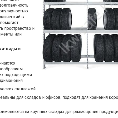
 долговечность
популярностью
ллический в
 помогает
ь пространство и
ументы или
и: виды и
ичаются
нообразием
 их подходящими
применения.
еских стеллажей:
еальны для складов и офисов, подходят для хранения коро
рименяются на крупных складах для размещения продукци