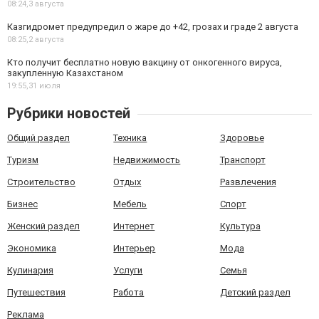
08:24,
3 августа
Казгидромет предупредил о жаре до +42, грозах и граде 2 августа
08:25,
2 августа
Кто получит бесплатно новую вакцину от онкогенного вируса,
закупленную Казахстаном
19:55,
31 июля
Рубрики новостей
Общий раздел
Техника
Здоровье
Туризм
Недвижимость
Транспорт
Строительство
Отдых
Развлечения
Бизнес
Мебель
Спорт
Женский раздел
Интернет
Культура
Экономика
Интерьер
Мода
Кулинария
Услуги
Семья
Путешествия
Работа
Детский раздел
Реклама