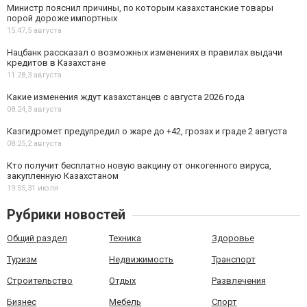
Министр пояснил причины, по которым казахстанские товары
порой дороже импортных
15:47,
5 августа
Нацбанк рассказал о возможных изменениях в правилах выдачи
кредитов в Казахстане
11:28,
3 августа
Какие изменения ждут казахстанцев с августа 2026 года
08:24,
3 августа
Казгидромет предупредил о жаре до +42, грозах и граде 2 августа
08:25,
2 августа
Кто получит бесплатно новую вакцину от онкогенного вируса,
закупленную Казахстаном
19:55,
31 июля
Рубрики новостей
Общий раздел
Техника
Здоровье
Туризм
Недвижимость
Транспорт
Строительство
Отдых
Развлечения
Бизнес
Мебель
Спорт