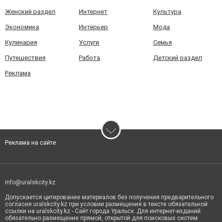
Женский раздел
Интернет
Культура
Экономика
Интерьер
Мода
Кулинария
Услуги
Семья
Путешествия
Работа
Детский раздел
Реклама
Реклама на сайте
info@uralskcity.kz
Допускается цитирование материалов без получения предварительного
согласия uralskcity.kz при условии размещения в тексте обязательной
ссылки на uralskcity.kz - Сайт города Уральск. Для интернет-изданий
обязательно размещение прямой, открытой для поисковых систем