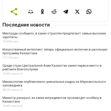
Последние новости
Минтруда сообщило, в каких отраслях предлагают самые высокие
зарплаты
16:00,
Вчера
Искусственный интеллект теперь официально включен в школьную
программу Казахстана
13:11,
Вчера
Среди стран Центральной Азии Казахстан занял первое место в
рейтинге благополучия
12:00,
6 августа
Минэкологии опубликовало уникальные кадры из Маркакольского
заповедника
08:52,
6 августа
Министр раскрыл, из каких ингредиентов производят колбасу в
Казахстане
18:00,
5 августа