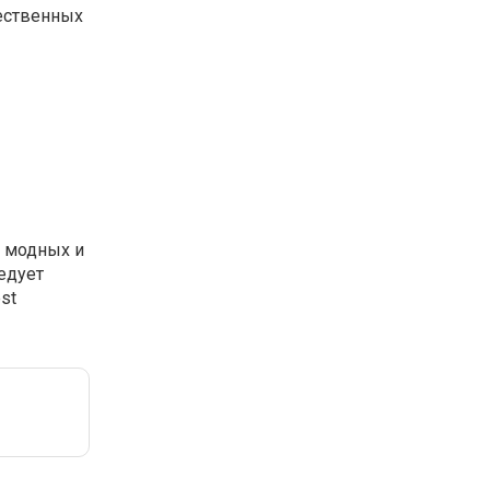
щественных
 модных и
едует
st