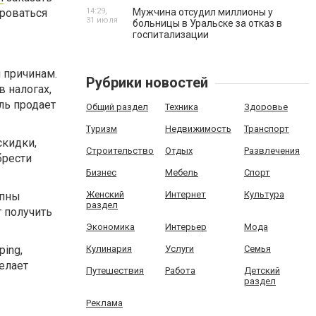
ироваться
14:29,
Мужчина отсудил миллионы у
31 июля
больницы в Уральске за отказ в
госпитализации
 причинам.
Рубрики новостей
в налогах,
ль продает
Общий раздел
Техника
Здоровье
Туризм
Недвижимость
Транспорт
скидки,
Строительство
Отдых
Развлечения
брести
Бизнес
Мебель
Спорт
Женский
Интернет
Культура
упны
раздел
 получить
Экономика
Интерьер
Мода
ing,
Кулинария
Услуги
Семья
елает
Путешествия
Работа
Детский
раздел
Реклама