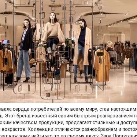
вала сердца потребителей по всему миру, став настоящим
ц. Этот бренд известный своим быстрым реагированием н
оким качеством продукции, предлагает стильные и досту
 возрастов. Коллекции отличаются разнообразием и пост
яет каждому найти что-то по своему вкусу.
Зара Португали