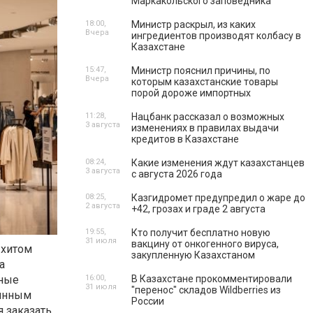
Маркакольского заповедника
18:00,
Министр раскрыл, из каких
Вчера
ингредиентов производят колбасу в
Казахстане
15:47,
Министр пояснил причины, по
Вчера
которым казахстанские товары
порой дороже импортных
11:28,
Нацбанк рассказал о возможных
3 августа
изменениях в правилах выдачи
кредитов в Казахстане
08:24,
Какие изменения ждут казахстанцев
3 августа
с августа 2026 года
08:25,
Казгидромет предупредил о жаре до
2 августа
+42, грозах и граде 2 августа
19:55,
Кто получит бесплатно новую
31 июля
вакцину от онкогенного вируса,
 хитом
закупленную Казахстаном
а
пные
16:00,
В Казахстане прокомментировали
31 июля
"перенос" складов Wildberries из
оянным
России
я
заказать