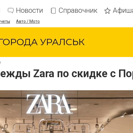
я
Новости
Справочник
Афиш
тчеты
Авто / Мото
и
дежды Zara по скидке с По