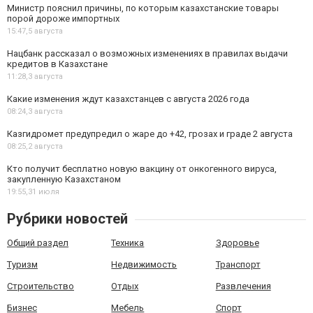
Министр пояснил причины, по которым казахстанские товары
порой дороже импортных
15:47,
5 августа
Нацбанк рассказал о возможных изменениях в правилах выдачи
кредитов в Казахстане
11:28,
3 августа
Какие изменения ждут казахстанцев с августа 2026 года
08:24,
3 августа
Казгидромет предупредил о жаре до +42, грозах и граде 2 августа
08:25,
2 августа
Кто получит бесплатно новую вакцину от онкогенного вируса,
закупленную Казахстаном
19:55,
31 июля
Рубрики новостей
Общий раздел
Техника
Здоровье
Туризм
Недвижимость
Транспорт
Строительство
Отдых
Развлечения
Бизнес
Мебель
Спорт