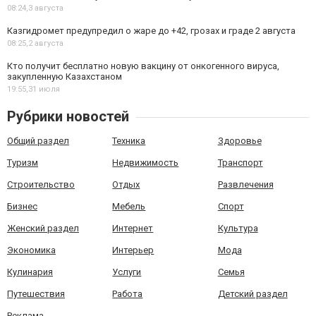
08:24,
3 августа
Казгидромет предупредил о жаре до +42, грозах и граде 2 августа
08:25,
2 августа
Кто получит бесплатно новую вакцину от онкогенного вируса,
закупленную Казахстаном
19:55,
31 июля
Рубрики новостей
Общий раздел
Техника
Здоровье
Туризм
Недвижимость
Транспорт
Строительство
Отдых
Развлечения
Бизнес
Мебель
Спорт
Женский раздел
Интернет
Культура
Экономика
Интерьер
Мода
Кулинария
Услуги
Семья
Путешествия
Работа
Детский раздел
Реклама