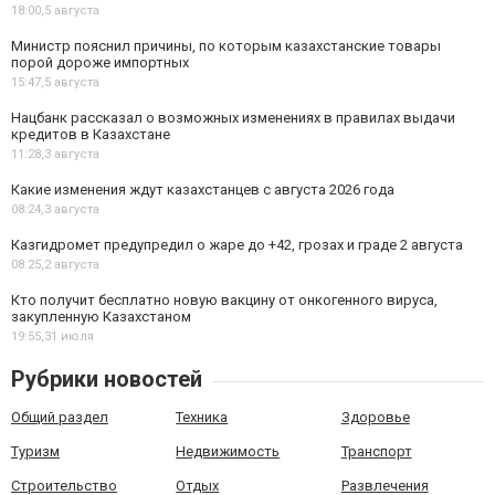
18:00,
5 августа
Министр пояснил причины, по которым казахстанские товары
порой дороже импортных
15:47,
5 августа
Нацбанк рассказал о возможных изменениях в правилах выдачи
кредитов в Казахстане
11:28,
3 августа
Какие изменения ждут казахстанцев с августа 2026 года
08:24,
3 августа
Казгидромет предупредил о жаре до +42, грозах и граде 2 августа
08:25,
2 августа
Кто получит бесплатно новую вакцину от онкогенного вируса,
закупленную Казахстаном
19:55,
31 июля
Рубрики новостей
Общий раздел
Техника
Здоровье
Туризм
Недвижимость
Транспорт
Строительство
Отдых
Развлечения