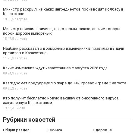
Министр раскрыл, из каких ингредиентов производят колбасу в
Казахстане
18:00,
5 августа
Министр пояснил причины, по которым казахстанские товары
порой дороже импортных
15:47,
5 августа
Нацбанк рассказал о возможных изменениях в правилах выдачи
кредитов в Казахстане
11:28,
3 августа
Какие изменения ждут казахстанцев с августа 2026 года
08:24,
3 августа
Казгидромет предупредил о жаре до +42, грозах и граде 2 августа
08:25,
2 августа
Кто получит бесплатно новую вакцину от онкогенного вируса,
закупленную Казахстаном
19:55,
31 июля
Рубрики новостей
Общий раздел
Техника
Здоровье