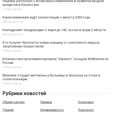
Нацбанк рассказал о возможных изменениях в правилах выдачи
кредитов в Казахстане
11:28,
3 августа
Какие изменения ждут казахстанцев с августа 2026 года
08:24,
3 августа
Казгидромет предупредил о жаре до +42, грозах и граде 2 августа
08:25,
2 августа
Кто получит бесплатно новую вакцину от онкогенного вируса,
закупленную Казахстаном
19:55,
31 июля
В Казахстане прокомментировали "перенос" складов Wildberries из
России
16:00,
31 июля
Мужчина отсудил миллионы у больницы в Уральске за отказ в
госпитализации
14:29,
31 июля
Рубрики новостей
Общий раздел
Техника
Здоровье
Туризм
Недвижимость
Транспорт