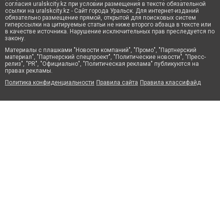
согласия uralskcity.kz при условии размещения в тексте обязательной
ссылки на uralskcity.kz - Сайт города Уральск. Для интернет-изданий
обязательно размещение прямой, открытой для поисковых систем
гиперссылки на цитируемые статьи не ниже второго абзаца в тексте или
в качестве источника. Нарушение исключительных прав преследуется по
закону.
Материалы с плашками "Новости компаний", "Промо", "Партнерский
материал", "Партнерский спецпроект", "Политические новости", "Пресс-
релиз", "PR", "Официально", "Политическая реклама" публикуются на
правах рекламы.
Политика конфиденциальности
Правила сайта
Правила классифайд