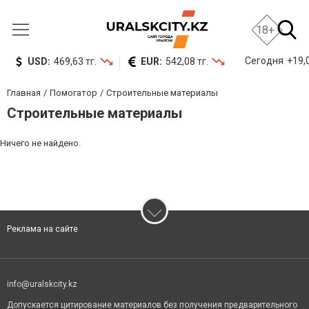
18+
Сегодня
+19,0
USD:
469,63 тг.
EUR:
542,08 тг.
Главная
Помогатор
Строительные материалы
Строительные материалы
Ничего не найдено.
Реклама на сайте
info@uralskcity.kz
Допускается цитирование материалов без получения предварительного