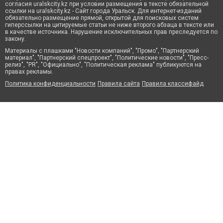
согласия uralskcity.kz при условии размещения в тексте обязательной
ссылки на uralskcity.kz - Сайт города Уральск. Для интернет-изданий
обязательно размещение прямой, открытой для поисковых систем
гиперссылки на цитируемые статьи не ниже второго абзаца в тексте или
в качестве источника. Нарушение исключительных прав преследуется по
закону.
Материалы с плашками "Новости компаний", "Промо", "Партнерский
материал", "Партнерский спецпроект", "Политические новости", "Пресс-
релиз", "PR", "Официально", "Политическая реклама" публикуются на
правах рекламы.
Политика конфиденциальности
Правила сайта
Правила классифайд