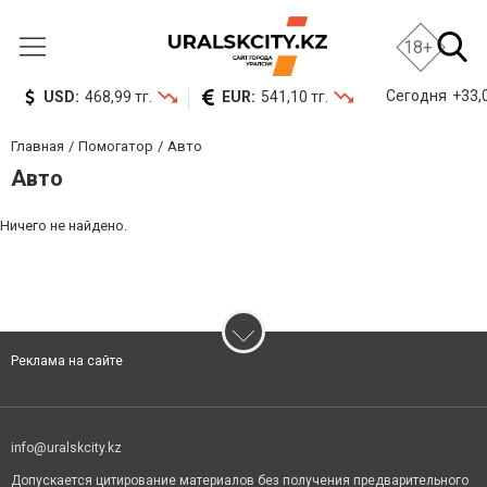
18+
Сегодня
+33,0
USD:
468,99 тг.
EUR:
541,10 тг.
Главная
Помогатор
Авто
Авто
Ничего не найдено.
Реклама на сайте
info@uralskcity.kz
Допускается цитирование материалов без получения предварительного