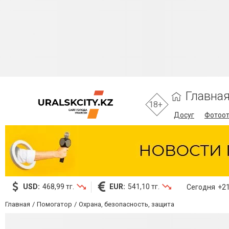
Главна
18+
Досуг
Фотоо
USD:
468,99 тг.
EUR:
541,10 тг.
Сегодня
+21
Главная
Помогатор
Охрана, безопасность, защита