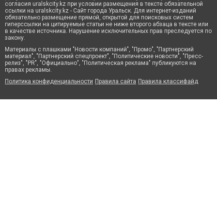
согласия uralskcity.kz при условии размещения в тексте обязательной
ссылки на uralskcity.kz - Сайт города Уральск. Для интернет-изданий
обязательно размещение прямой, открытой для поисковых систем
гиперссылки на цитируемые статьи не ниже второго абзаца в тексте или
в качестве источника. Нарушение исключительных прав преследуется по
закону.
Материалы с плашками "Новости компаний", "Промо", "Партнерский
материал", "Партнерский спецпроект", "Политические новости", "Пресс-
релиз", "PR", "Официально", "Политическая реклама" публикуются на
правах рекламы.
Политика конфиденциальности
Правила сайта
Правила классифайд