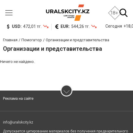
18+
Сегодня
+18,0
USD:
472,01 тг.
EUR:
544,26 тг.
Главная
Помогатор
Организации и представительства
Организации и представительства
Ничего не найдено.
Реклама на сайте
info@uralskcity.kz
Допускается цитирование материалов без получения предварительного