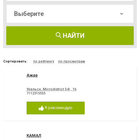
НАЙТИ
Сортировать:
по рейтингу
по просмотрам
Ажар
Уральск, Microdistrict 5-й , 16
7112315555
Я рекомендую
КАМАЛ