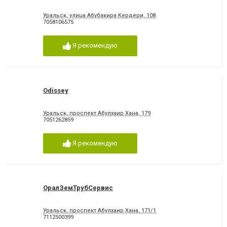
Уральск, улица Абубакира Кердери, 108
7058106575
Я рекомендую
Odissey
Уральск, проспект Абулхаир Хана, 179
7051262859
Я рекомендую
ОралЗемТрубСервис
Уральск, проспект Абулхаир Хана, 171/1
7112500399