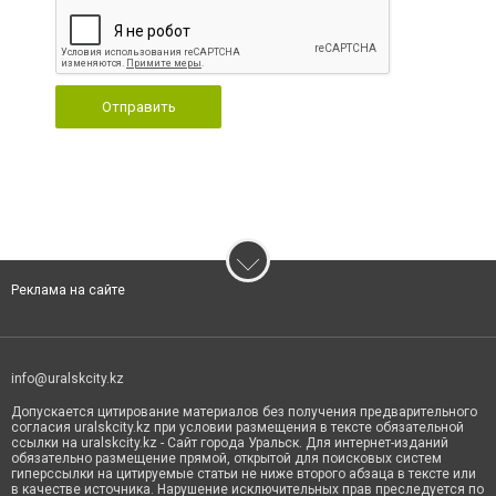
Отправить
Реклама на сайте
info@uralskcity.kz
Допускается цитирование материалов без получения предварительного
согласия uralskcity.kz при условии размещения в тексте обязательной
ссылки на uralskcity.kz - Сайт города Уральск. Для интернет-изданий
обязательно размещение прямой, открытой для поисковых систем
гиперссылки на цитируемые статьи не ниже второго абзаца в тексте или
в качестве источника. Нарушение исключительных прав преследуется по