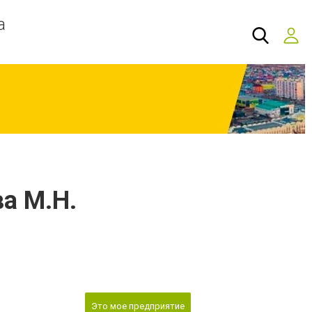
а
а М.Н.
Это мое предприятие