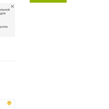
ельной
 для
сылок