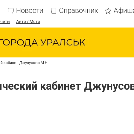
я
Новости
Справочник
Афиш
тчеты
Авто / Мото
й кабинет Джунусова М.Н.
ческий кабинет Джунусов