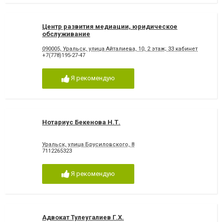
Центр развития медиации, юридическое
обслуживание
090005, Уральск, улица Айталиева, 10, ​2 этаж; 33 кабинет
+7(778)195-27-47
Я рекомендую
Нотариус Бекенова Н.Т.
Уральск, улица Брусиловского, 8
7112265323
Я рекомендую
Адвокат Тулеугалиев Г.Х.