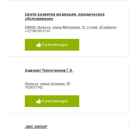
Центр развития медиации, юридическое
обслуживание
090005, Уральск, улица Айталиева, 10, ​2 этаж; 33 кабинет
+7(778)195-27-47
Я рекомендую
Адвокат Тулеугалиев Г.Х.
Уральск, улица Гагарина, 99
7029377742
Я рекомендую
JMC GROUP