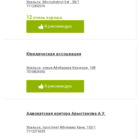
Уральск, Microdistrict 5-й , 30/1
7112302576
12
очень хорошо
Я рекомендую
Юридическая ассоциация
Уральск, улица Абубакира Кердери, 108
7010824350
Я рекомендую
Адвокатская контора Арыстанова А.У.
Уральск, проспект Абулхаир Хана, 155/1
7112215633