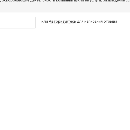
 оскорбляющие деятельность компании и/или ее услуги; размещение с
или
Авторизуйтесь
для написания отзыва