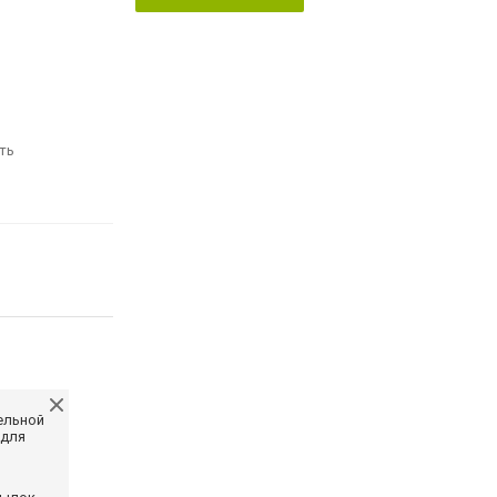
ть
ельной
 для