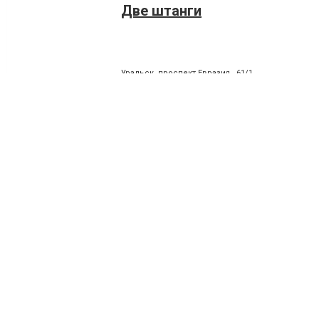
Две штанги
Уральск, проспект Евразия , 61/1
7712139840
SPORTPIT
Уральск, проспект Евразия , 101
7769206111