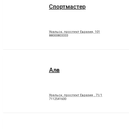
Спортмастер
Уральск, проспект Евразия, 101
88000803333
Алға
Уральск, проспект Евразия , 71/1
7112541600