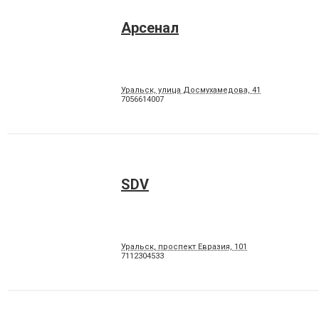
Арсенал
Уральск, улица Досмухамедова, 41
7056614007
SDV
Уральск, проспект Евразия, 101
7112304533