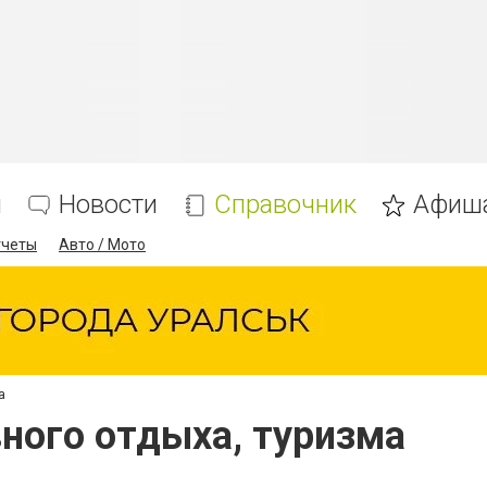
я
Новости
Справочник
Афиш
тчеты
Авто / Мото
а
вного отдыха, туризма