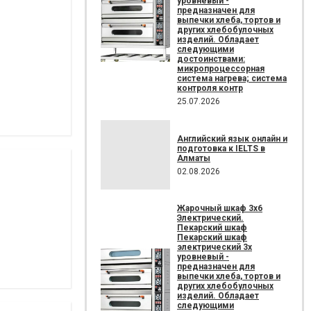
уровневый -
предназначен для
выпечки хлеба, тортов и
других хлебобулочных
изделий. Обладает
следующими
достоинствами:
микропроцессорная
система нагрева; система
контроля контр
25.07.2026
Английский язык онлайн и
подготовка к IELTS в
Алматы
02.08.2026
Жарочный шкаф 3х6
Электрический.
Пекарский шкаф
Пекарский шкаф
электрический 3х
уровневый -
предназначен для
выпечки хлеба, тортов и
других хлебобулочных
изделий. Обладает
следующими