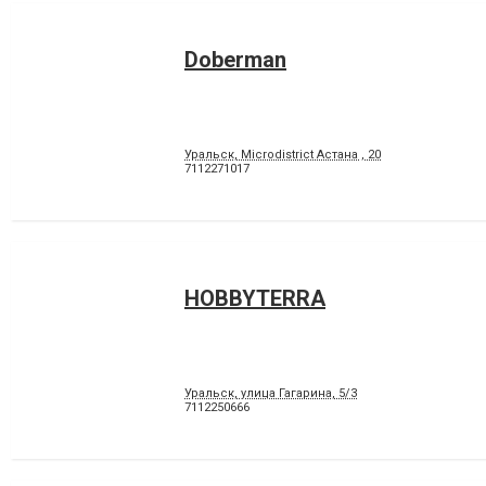
Doberman
Уральск, Microdistrict Астана , 20
7112271017
HOBBYTERRA
Уральск, улица Гагарина, 5/3
7112250666