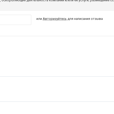
 оскорбляющие деятельность компании и/или ее услуги; размещение с
или
Авторизуйтесь
для написания отзыва