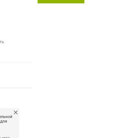
ть
ельной
 для