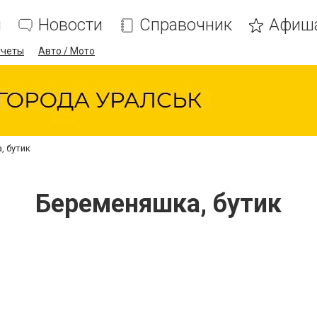
я
Новости
Справочник
Афиш
тчеты
Авто / Мото
, бутик
Беременяшка, бутик