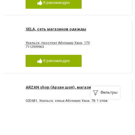
Я рекомендую
SELA, сеть магазинов одежды
Уральск, проспект Абулхаир Хана, 179
7112939963
Я рекомендую
ARZAN shop (Арзан шоп), магазин
Фильтры
02D6B1, Уральск, улица Абулхаир Хана, 78, 1 этаж
+7(747)203-10-10
,
+7(747)444-08-97
Я рекомендую