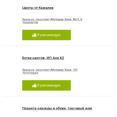
Цветы от Камалии
Уральск, проспект Абулхаир Хана, 80/3, б
7054030730
Я рекомендую
Бутик цветов, ИП Ани KZ
Уральск, проспект Абулхаир Хана, 101
7075102669
Я рекомендую
Планета одежды и обуви, торговый дом