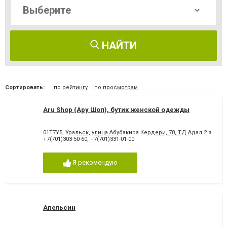
НАЙТИ
Сортировать:
по рейтингу
по просмотрам
Aru Shop (Ару Шоп), бутик женской одежды
01T7Y5, Уральск, улица Абубакира Кердери, 78, ТД Адал ​2 этаж, 
+7(701)303-50-60
,
+7(701)331-01-00
Я рекомендую
Апельсин