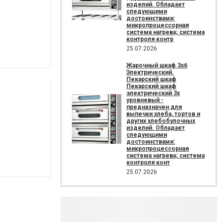
изделий. Обладает
следующими
достоинствами:
микропроцессорная
система нагрева; система
контроля контр
25.07.2026
Жарочный шкаф 3х6
Электрический.
Пекарский шкаф
Пекарский шкаф
электрический 3х
уровневый -
предназначен для
выпечки хлеба, тортов и
других хлебобулочных
изделий. Обладает
следующими
достоинствами:
микропроцессорная
система нагрева; система
контроля конт
25.07.2026