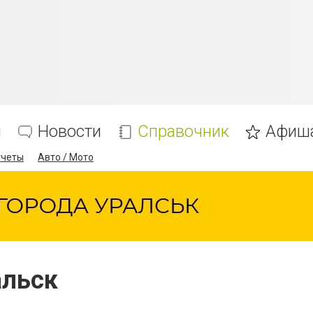
я
Новости
Справочник
Афиш
тчеты
Авто / Мото
альск