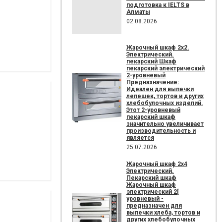
подготовка к IELTS в
Алматы
02.08.2026
Жарочный шкаф 2х2.
Электрический.
пекарский Шкаф
пекарский электрический
2-уровневый
Предназначение:
Идеален для выпечки
лепешек, тортов и других
хлебобулочных изделий.
Этот 2-уровневый
пекарский шкаф
значительно увеличивает
производительность и
является
25.07.2026
Жарочный шкаф 2х4
Электрический.
Пекарский шкаф
Жарочный шкаф
электрический 2[
уровневый -
предназначен для
выпечки хлеба, тортов и
других хлебобулочных