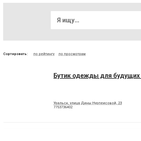
Сортировать:
по рейтингу
по просмотрам
Бутик одежды для будущих
Уральск, улица Дины Нурпеисовой, 23
7753736402