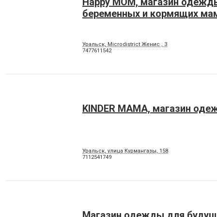
Happy MOM, магазин одежд
беременных и кормящих ма
Уральск, Microdistrict Женис , 3
7477611542
KINDER MAMA, магазин оде
Уральск, улица Курмангазы, 158
7112541749
Магазин одежды для будущ