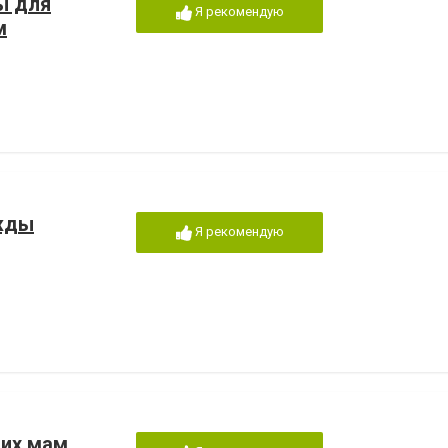
ы для
Я рекомендую
м
жды
Я рекомендую
их мам